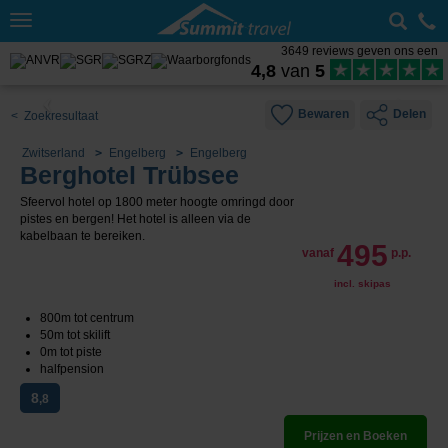
Toggle
navigation
3649 reviews geven ons een
4,8
van
5
Bewaren
Delen
< Zoekresultaat
Zwitserland
Engelberg
Engelberg
Berghotel Trübsee
Sfeervol hotel op 1800 meter hoogte omringd door
pistes en bergen! Het hotel is alleen via de
kabelbaan te bereiken.
495
vanaf
p.p.
incl. skipas
800m tot centrum
50m tot skilift
0m tot piste
halfpension
8
,8
Prijzen en Boeken