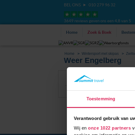
BEL ONS
010 279 96 32
4,8 van 5
3649 reviews geven ons een
Home
Zoek & Boek
Beste
Home
Wintersport met skipas
Zwits
Weer Engelberg
Filter
Alle accommoda
Sneeuwhoogte
Toestemming
Verantwoord gebruik van u
Wij en
onze 1022 partners
v