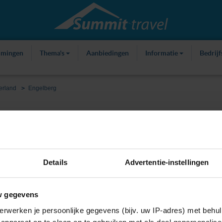
mmingen
Thema's
Aanbiedingen
Informatie
Bedrij
erland
Engelberg
ties
Over Engelberg
Kaart
Weer
Details
Advertentie-instellingen
w gegevens
erwerken je persoonlijke gegevens (bijv. uw IP-adres) met behul