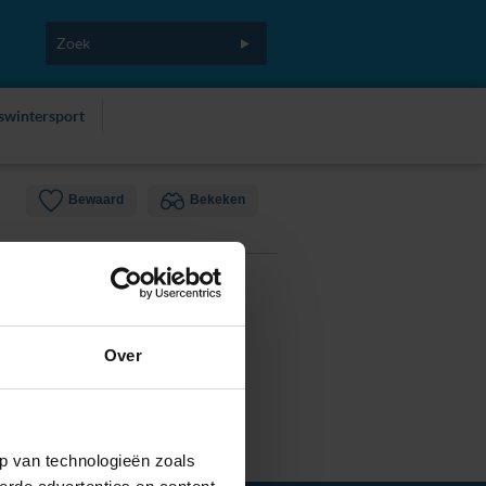
fswintersport
Bewaard
Bekeken
Over
p van technologieën zoals