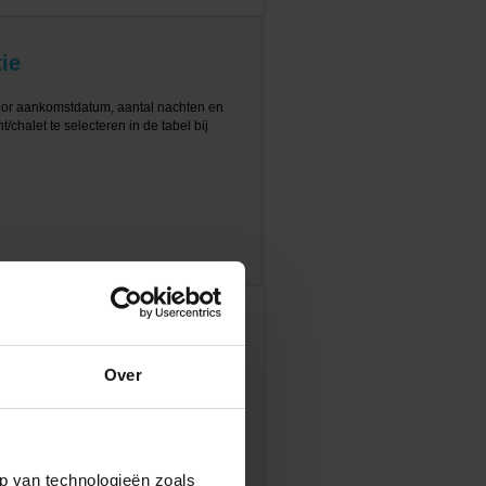
ie
oor aankomstdatum, aantal nachten en
/chalet te selecteren in de tabel bij
Over
p van technologieën zoals