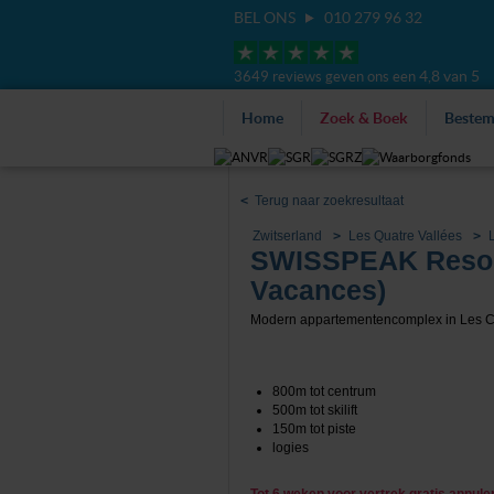
BEL ONS
010 279 96 32
4,8 van 5
3649 reviews geven ons een
Home
Zoek & Boek
Beste
<
Terug naar zoekresultaat
Zwitserland
Les Quatre Vallées
SWISSPEAK Resort
Vacances)
Modern appartementencomplex in Les C
800m tot centrum
500m tot skilift
150m tot piste
logies