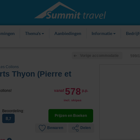
mmingen
Thema's
Aanbiedingen
Informatie
Bedrij
Vorige accommodatie
599/
Les Collons
s Thyon (Pierre et
578
ollons!
vanaf
p.p.
incl. skipas
Beoordeling:
Prijzen en Boeken
8
,7
Bewaren
Delen