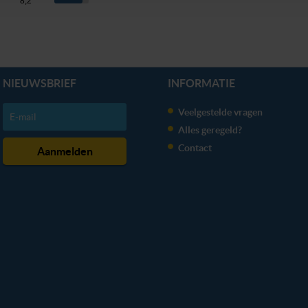
8,2
erden
die uw gegevens kunnen ontvangen en verwerken.
NIEUWSBRIEF
INFORMATIE
Veelgestelde vragen
Alles geregeld?
Contact