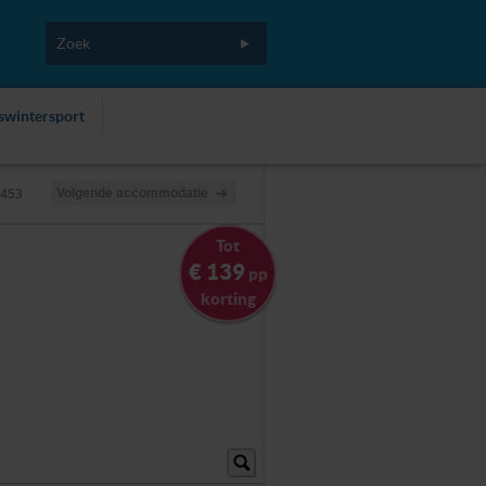
fswintersport
Volgende accommodatie
1453
Tot
€ 139
pp
korting