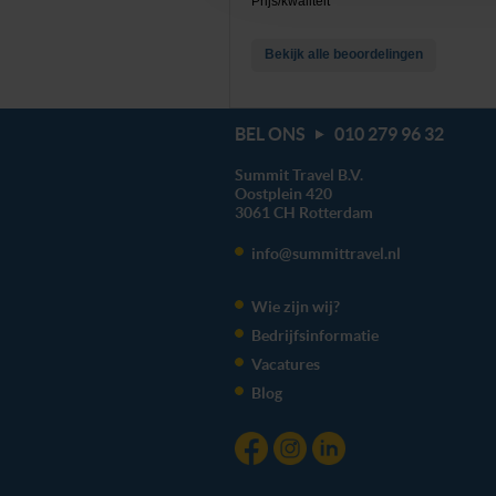
Prijs/kwaliteit
We werken samen met
20 d
Bekijk alle beoordelingen
BEL ONS
010 279 96 32
Summit Travel B.V.
Oostplein 420
3061 CH
Rotterdam
info@summittravel.nl
Wie zijn wij?
Bedrijfsinformatie
Vacatures
Blog