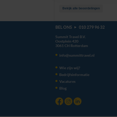
We werken samen met
20 d
Bekijk alle beoordelingen
BEL ONS
010 279 96 32
Summit Travel B.V.
Oostplein 420
3061 CH
Rotterdam
info@summittravel.nl
Wie zijn wij?
Bedrijfsinformatie
Vacatures
Blog