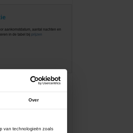
ie
oor aankomstdatum, aantal nachten en
eren in de tabel bij
prijzen
Over
p van technologieën zoals