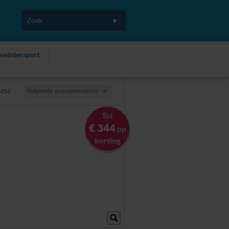
fswintersport
Volgende accommodatie
1454
Tot
€ 344
pp
korting