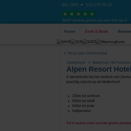
BEL ONS
010 279 96 32
4,8 van 5
3649 reviews geven ons een
Home
Zoek & Boek
Beste
<
Terug naar zoekresultaat
Zwitserland
Matterhorn Ski Paradise
Alpen Resort Hote
4-sterrenhotel bij het centrum van Zermat
prachtig uitzicht op de Matterhorn!
250m tot centrum
650m tot skilift
650m tot piste
halfpension
Tot 6 weken voor vertrek gratis annul