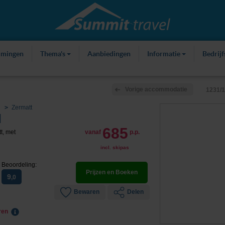
mmingen
Thema's
Aanbiedingen
Informatie
Bedrij
Vorige accommodatie
1231/
Zermatt
l
685
t, met
vanaf
p.p.
incl. skipas
Beoordeling:
Prijzen en Boeken
9
,0
Bewaren
Delen
eren