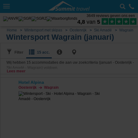
Toggle
navigation
3649 reviews geven ons een
4,8
van
5
Home
Wintersport met skipas
Oostenrijk
Ski Amadé
Wagrain
Wintersport Wagrain (januari)
Filter
15 acc.
Wij hebben
15
accommodaties die aan uw zoekcriteria (januari - Oostenrijk -
Ski Amadé - Wagrain) voldoen.
Lees meer
Hotel Alpina
Oostenrijk
Wagrain