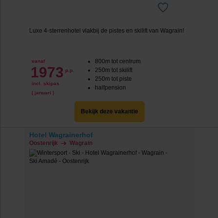
Luxe 4-sterrenhotel vlakbij de pistes en skilift van Wagrain!
800m tot centrum
vanaf
1973
250m tot skilift
p.p.
250m tot piste
incl. skipas
halfpension
( januari )
Bekijk deze vakantie
Hotel Wagrainerhof
Oostenrijk
Wagrain