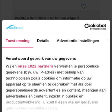
Prachtig 4-sterrenhotel in het hart van Wagrain!
0m tot centrum
vanaf
863
500m tot skilift
p.p.
Toestemming
Details
Advertentie-instellingen
Ov
500m tot piste
incl. skipas
halfpension
( januari )
Verantwoord gebruik van uw gegevens
Bekijk deze vakantie
Wij en
onze 1022 partners
verwerken je persoonlijke
Tot 6 weken voor vertrek gratis annuleren
gegevens (bijv. uw IP-adres) met behulp van
technologieën zoals cookies om informatie op uw
Pension Oberauer
apparaat op te slaan en te gebruiken met als doel
Oostenrijk
Wagrain
gepersonaliseerde advertenties en content, metingen aan
advertenties en content, inzicht in publiek en
productontwikkeling. U kunt kiezen wie uw gegevens
gebruikt en met welke doelen.