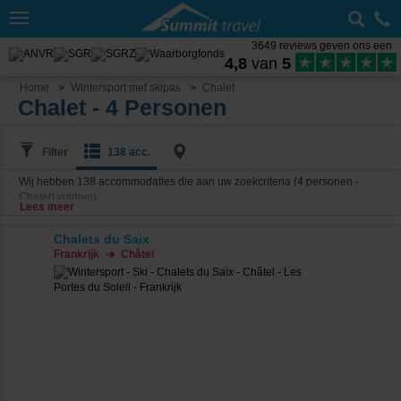
Toggle
navigation
3649 reviews geven ons een
4,8
van
5
Home
Wintersport met skipas
Chalet
Chalet - 4 Personen
Filter
138 acc.
Wij hebben
138
accommodaties die aan uw zoekcriteria (4 personen -
Chalet) voldoen.
Lees meer
Chalets du Saix
Frankrijk
Châtel