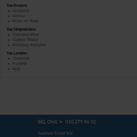
Top Dorpen:
Annaberg
Avoriaz
Brixen im Thale
Top Skigebieden:
Dachstein West
Galibier Thabor
Kirchberg-Kitzbühel
Top Landen:
Oostenrijk
Frankrijk
Italië
BEL ONS
010 279 96 32
Summit Travel B.V.