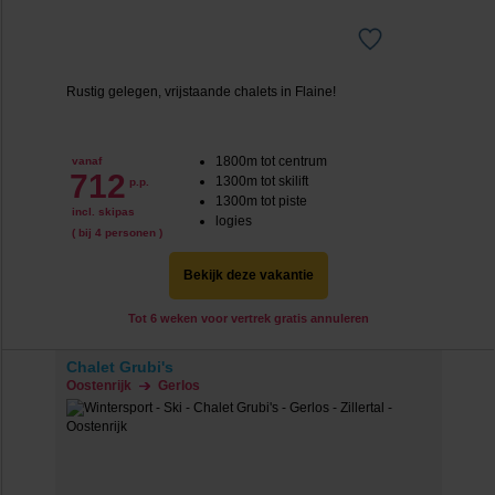
Rustig gelegen, vrijstaande chalets in Flaine!
1800m tot centrum
vanaf
712
1300m tot skilift
p.p.
1300m tot piste
incl. skipas
logies
( bij 4 personen )
Bekijk deze vakantie
Tot 6 weken voor vertrek gratis annuleren
Chalet Grubi's
Oostenrijk
Gerlos