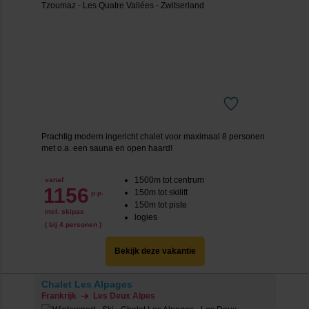
Prachtig modern ingericht chalet voor maximaal 8 personen
met o.a. een sauna en open haard!
1500m tot centrum
vanaf
1156
150m tot skilift
p.p.
150m tot piste
incl. skipas
logies
( bij 4 personen )
Bekijk deze vakantie
Chalet Les Alpages
Frankrijk
Les Deux Alpes