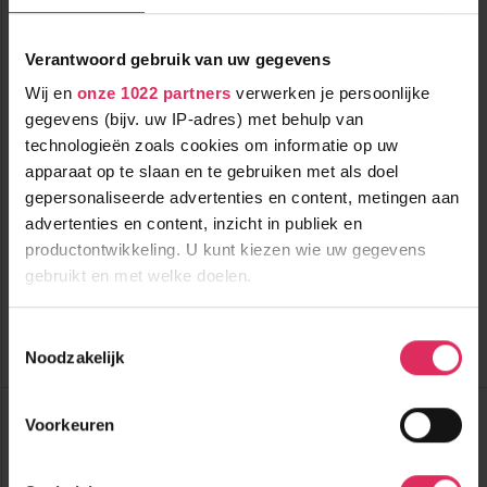
Verantwoord gebruik van uw gegevens
Wij en
onze 1022 partners
verwerken je persoonlijke
gegevens (bijv. uw IP-adres) met behulp van
technologieën zoals cookies om informatie op uw
apparaat op te slaan en te gebruiken met als doel
Ski-in ski-out chalet met sauna in Hochfügen voor 8 personen!
gepersonaliseerde advertenties en content, metingen aan
advertenties en content, inzicht in publiek en
300m tot centrum
vanaf
productontwikkeling. U kunt kiezen wie uw gegevens
723
700m tot skilift
8
p.p.
,0
gebruikt en met welke doelen.
0m tot piste
incl. skipas
logies
( bij 4 personen )
Als u het toestaat, willen we ook graag:
Toestemmingsselectie
Bekijk deze vakantie
Noodzakelijk
Informatie verzamelen over uw geografische
locatie, die tot een paar meter nauwkeurig kan zijn
Chalet Kaiser-Franz-Josef IV
Uw apparaat identificeren door het actief te
Voorkeuren
Oostenrijk
Hochfügen
scannen op specifieke eigenschappen (fingerprinting)
Lees meer over hoe uw persoonlijke gegevens worden