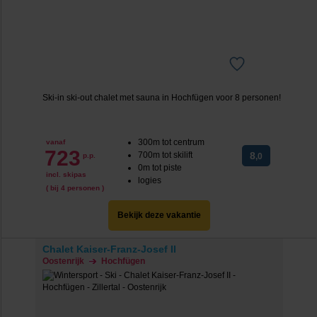
Ski-in ski-out chalet met sauna in Hochfügen voor 8 personen!
300m tot centrum
vanaf
723
700m tot skilift
8
p.p.
,0
0m tot piste
incl. skipas
logies
( bij 4 personen )
Bekijk deze vakantie
Chalet Kaiser-Franz-Josef II
Oostenrijk
Hochfügen