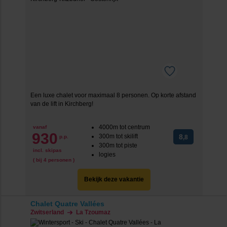
Een luxe chalet voor maximaal 8 personen. Op korte afstand
van de lift in Kirchberg!
4000m tot centrum
vanaf
930
300m tot skilift
8
p.p.
,8
300m tot piste
incl. skipas
logies
( bij 4 personen )
Bekijk deze vakantie
Chalet Quatre Vallées
Zwitserland
La Tzoumaz