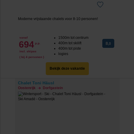
Moderne vrijstaande chalets voor 8-10 personen!
1500m tot centrum
vanaf
694
400m tot skilift
8
p.p.
,0
400m tot piste
incl. skipas
logies
( bij 4 personen )
Bekijk deze vakantie
Chalet Toni Häusl
Oostenrijk
Dorfgastein