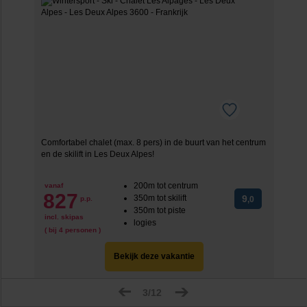
Comfortabel chalet (max. 8 pers) in de buurt van het centrum
en de skilift in Les Deux Alpes!
200m tot centrum
vanaf
827
350m tot skilift
9
p.p.
,0
350m tot piste
incl. skipas
logies
( bij 4 personen )
Bekijk deze vakantie
3/12