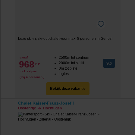
Luxe ski-in, ski-out chalet voor max. 8 personen in Gerlos!
2500m tot centrum
vanaf
968
2000m tot skilift
9
p.p.
,0
0m tot piste
incl. skipas
logies
( bij 4 personen )
Bekijk deze vakantie
Chalet Kaiser-Franz-Josef I
Oostenrijk
Hochfügen