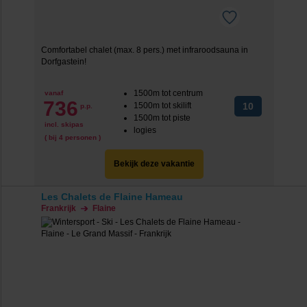
Comfortabel chalet (max. 8 pers.) met infraroodsauna in
Dorfgastein!
1500m tot centrum
vanaf
736
1500m tot skilift
10
p.p.
1500m tot piste
incl. skipas
logies
( bij 4 personen )
Bekijk deze vakantie
Les Chalets de Flaine Hameau
Frankrijk
Flaine