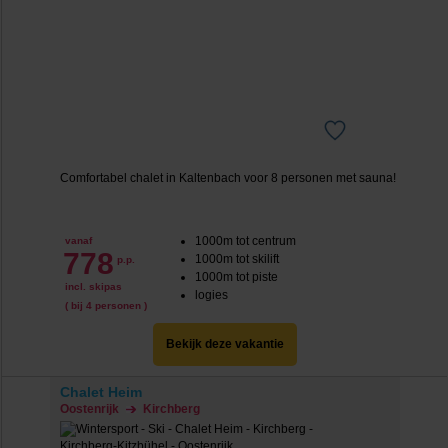
We werken samen met
20 derden
die uw gegevens
kunnen ontvangen en verwerken.
Comfortabel chalet in Kaltenbach voor 8 personen met sauna!
1000m tot centrum
vanaf
778
1000m tot skilift
p.p.
1000m tot piste
incl. skipas
logies
( bij 4 personen )
Bekijk deze vakantie
Chalet Heim
Oostenrijk
Kirchberg