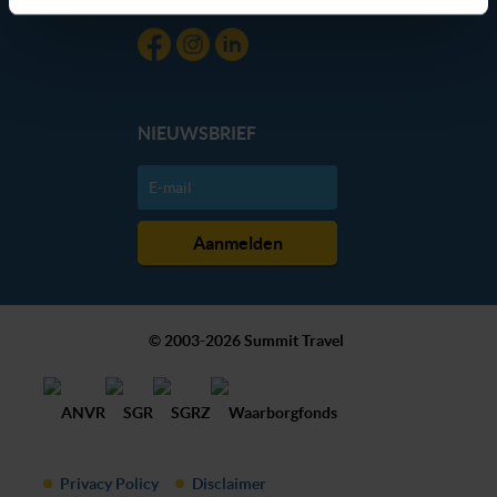
dan hieronder jouw voorkeuren aan. Goed om te weten:
je kunt jouw voorkeuren altijd aanpassen. Klik daarvoor
op de lichtblauwe knop linksonder in beeld en kies voor
‘verander jouw toestemming’. Je kunt dan weer per type
cookie aangeven of je die wel of niet wilt toestaan.
NIEUWSBRIEF
We werken samen met
20 derden
die uw gegevens
kunnen ontvangen en verwerken.
© 2003-2026 Summit Travel
Privacy Policy
Disclaimer