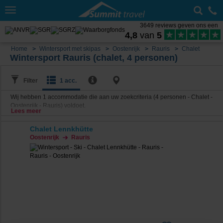
Toggle
navigation
3649 reviews geven ons een
4,8
van
5
Home
Wintersport met skipas
Oostenrijk
Rauris
Chalet
Wintersport Rauris (chalet, 4 personen)
Filter
1 acc.
Wij hebben
1
accommodatie die aan uw zoekcriteria (4 personen - Chalet -
Oostenrijk - Rauris) voldoet.
Lees meer
Chalet Lennkhütte
Oostenrijk
Rauris