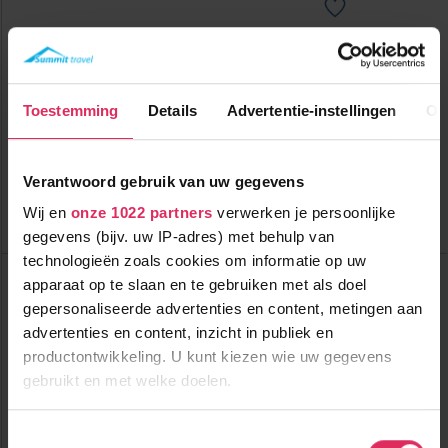
Knus chalet (max. 5 personen) met sauna in Rauris.
Toestemming
Details
Advertentie-instellingen
Ov
9500m tot centrum
vanaf
612
9200m tot skilift
p.p.
9200m tot piste
incl. skipas
logies
Verantwoord gebruik van uw gegevens
( bij 4 personen )
Wij en
onze 1022 partners
verwerken je persoonlijke
Bekijk deze vakantie
gegevens (bijv. uw IP-adres) met behulp van
technologieën zoals cookies om informatie op uw
Top Skigebieden:
apparaat op te slaan en te gebruiken met als doel
3 Länder Freizeit-Arena
Ankogel-Mölltaler Gletscher
gepersonaliseerde advertenties en content, metingen aan
Bad Kleinkirchheim
advertenties en content, inzicht in publiek en
Top Accommodaties:
productontwikkeling. U kunt kiezen wie uw gegevens
Chalet Goldwäscherhütte
gebruikt en met welke doelen.
Chalet Lennkhütte
Gasthof Andrelwirt
Als u het toestaat, willen we ook graag:
Top Landen:
Toestemmingsselectie
Oostenrijk