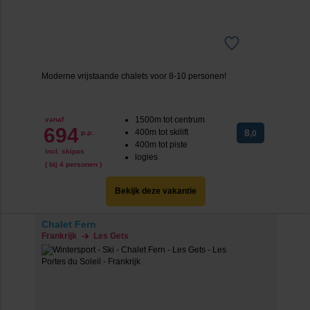
Moderne vrijstaande chalets voor 8-10 personen!
1500m tot centrum
vanaf
694
400m tot skilift
8
p.p.
,0
400m tot piste
incl. skipas
logies
( bij 4 personen )
Bekijk deze vakantie
Chalet Fern
Frankrijk
Les Gets