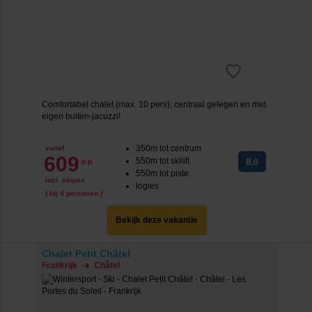
We werken samen met
20 derden
die uw gegevens
kunnen ontvangen en verwerken.
Comfortabel chalet (max. 10 pers), centraal gelegen en met
eigen buiten-jacuzzi!
350m tot centrum
vanaf
609
550m tot skilift
8
p.p.
,0
550m tot piste
incl. skipas
logies
( bij 4 personen )
Bekijk deze vakantie
Chalet Petit Châtel
Frankrijk
Châtel