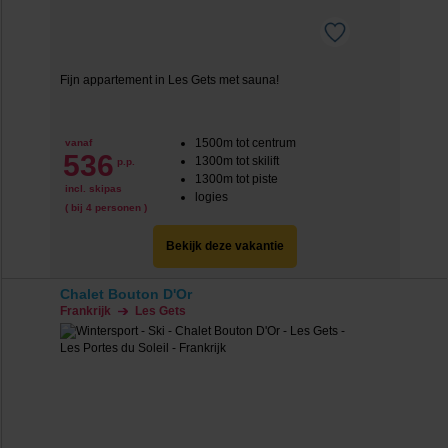
Fijn appartement in Les Gets met sauna!
1500m tot centrum
vanaf
536
1300m tot skilift
p.p.
1300m tot piste
incl. skipas
logies
( bij 4 personen )
Bekijk deze vakantie
Chalet Bouton D'Or
Frankrijk
Les Gets