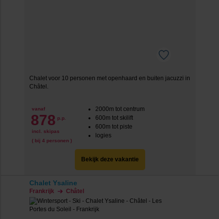
Chalet voor 10 personen met openhaard en buiten jacuzzi in
Ch
âtel.
2000m tot centrum
vanaf
878
600m tot skilift
p.p.
600m tot piste
incl. skipas
logies
( bij 4 personen )
Bekijk deze vakantie
Chalet Ysaline
Frankrijk
Châtel