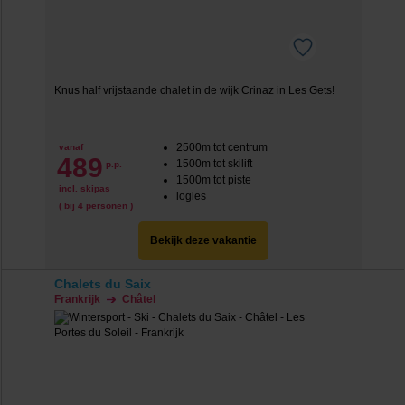
Knus half vrijstaande chalet in de wijk Crinaz in Les Gets!
2500m tot centrum
vanaf
489
1500m tot skilift
p.p.
1500m tot piste
incl. skipas
logies
( bij 4 personen )
Bekijk deze vakantie
Chalets du Saix
Frankrijk
Châtel