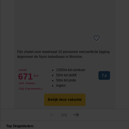
Fijn chalet voor maximaal 10 personen met perfecte ligging
tegenover de Nyon kabelbaan in Morzine.
1500m tot centrum
vanaf
671
50m tot skilift
7
p.p.
,0
50m tot piste
incl. skipas
logies
( bij 4 personen )
Bekijk deze vakantie
1/3
Top Skigebieden: