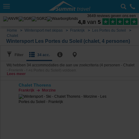
Toggle
navigation
3649 reviews geven ons een
4,8
van
5
Home
Wintersport met skipas
Frankrijk
Les Portes du Soleil
Chalet
Wintersport Les Portes du Soleil (chalet, 4 personen)
Filter
34 acc.
Wij hebben
34
accommodaties die aan uw zoekcriteria (4 personen - Chalet
- Frankrijk - Les Portes du Soleil) voldoen.
Lees meer
Chalet Thorens
Frankrijk
Morzine