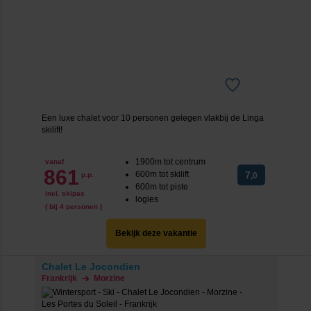
Een luxe chalet voor 10 personen gelegen vlakbij de Linga
skilift!
1900m tot centrum
vanaf
861
600m tot skilift
7
p.p.
,0
600m tot piste
incl. skipas
logies
( bij 4 personen )
Bekijk deze vakantie
Chalet Le Jocondien
Frankrijk
Morzine