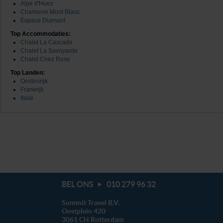
Alpe d'Huez
Chamonix Mont Blanc
Espace Diamant
Top Accommodaties:
Chalet La Cascade
Chalet La Savoyarde
Chalet Chez Rose
Top Landen:
Oostenrijk
Frankrijk
Italië
BEL ONS
010 279 96 32
Summit Travel B.V.
Oostplein 420
3061 CH
Rotterdam