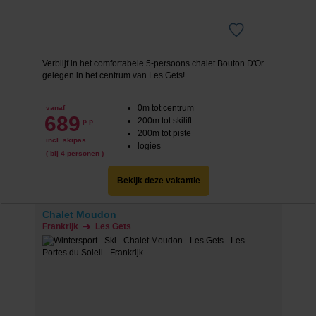
Verblijf in het comfortabele 5-persoons chalet Bouton D'Or
gelegen in het centrum van Les Gets!
0m tot centrum
vanaf
689
200m tot skilift
p.p.
200m tot piste
incl. skipas
logies
( bij 4 personen )
Bekijk deze vakantie
Chalet Moudon
Frankrijk
Les Gets