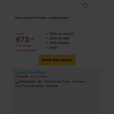
Knus chalet in Morzine, rustig gelegen!
850m tot centrum
vanaf
673
850m tot skilift
p.p.
850m tot piste
incl. skipas
logies
( bij 4 personen )
Bekijk deze vakantie
Chalet Chez Rose
Frankrijk
Les Gets