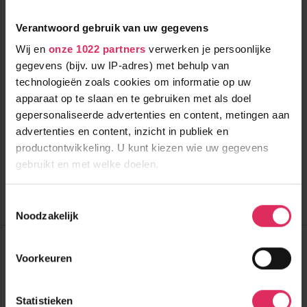
Verantwoord gebruik van uw gegevens
Wij en
onze 1022 partners
verwerken je persoonlijke
gegevens (bijv. uw IP-adres) met behulp van
technologieën zoals cookies om informatie op uw
Gezellig 9-persoons chalet in de wijk Petit Châtel, op 300
apparaat op te slaan en te gebruiken met als doel
meter van de skilift.
gepersonaliseerde advertenties en content, metingen aan
advertenties en content, inzicht in publiek en
1500m tot centrum
vanaf
560
300m tot skilift
p.p.
productontwikkeling. U kunt kiezen wie uw gegevens
300m tot piste
gebruikt en met welke doelen.
incl. skipas
logies
( bij 4 personen )
Als u het toestaat, willen we ook graag:
Toestemmingsselectie
Bekijk deze vakantie
Noodzakelijk
Informatie verzamelen over uw geografische
locatie, die tot een paar meter nauwkeurig kan zijn
Chalet Cognée
Frankrijk
Les Gets
Uw apparaat identificeren door het actief te
Voorkeuren
scannen op specifieke eigenschappen (fingerprinting)
Lees meer over hoe uw persoonlijke gegevens worden
Statistieken
verwerkt en stel uw voorkeuren in het
detailgedeelte
in.