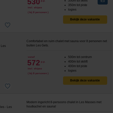
530
350m tot skilift
9
p.p.
,0
350m tot piste
incl. skipas
logies
( bij 8 personen )
Bekijk deze vakantie
Comfortabel en ruim chalet met sauna voor 8 personen net
buiten Les Gets.
500m tot centrum
vanaf
572
400m tot skilift
p.p.
400m tot piste
incl. skipas
logies
( bij 8 personen )
Bekijk deze vakantie
Modern ingericht 8-persoons chalet in Les Masses met
houtkachel en sauna!