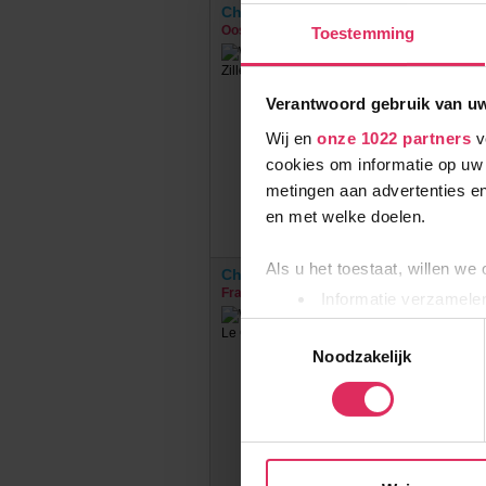
Chalet Marie
Oostenrijk
Mayrhofen
Toestemming
Verantwoord gebruik van u
Wij en
onze 1022 partners
v
cookies om informatie op uw 
metingen aan advertenties en
en met welke doelen.
Als u het toestaat, willen we
Chalet Grand Massif
Frankrijk
Morillon
Informatie verzamelen
Uw apparaat identific
Toestemmingsselectie
Lees meer over hoe uw perso
Noodzakelijk
toestemming op elk moment wi
Wij gebruiken cookies om onz
social media te bieden en om
met onze partners. We hebbe