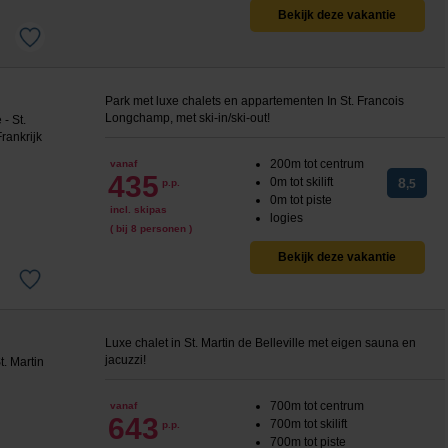
Bekijk deze vakantie
Park met luxe chalets en appartementen In St. Francois
Longchamp, met ski-in/ski-out!
200m tot centrum
vanaf
435
0m tot skilift
8
p.p.
,5
0m tot piste
incl. skipas
logies
( bij 8 personen )
Bekijk deze vakantie
Luxe chalet in St. Martin de Belleville met eigen sauna en
jacuzzi!
700m tot centrum
vanaf
643
700m tot skilift
p.p.
700m tot piste