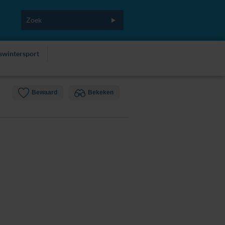
fswintersport
Bewaard
Bekeken