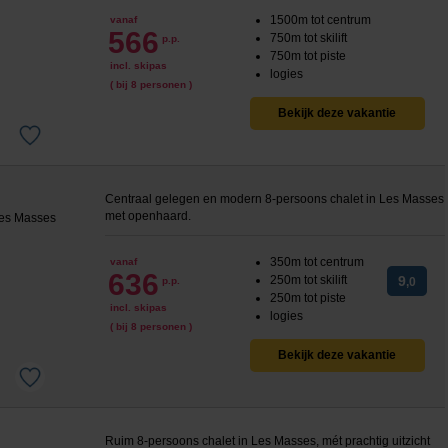
1500m tot centrum
vanaf
566
750m tot skilift
p.p.
750m tot piste
incl. skipas
logies
( bij 8 personen )
Bekijk deze vakantie
Centraal gelegen en modern 8-persoons chalet in Les Masses
met openhaard.
350m tot centrum
vanaf
636
250m tot skilift
9
p.p.
,0
250m tot piste
incl. skipas
logies
( bij 8 personen )
Bekijk deze vakantie
Ruim 8-persoons chalet in Les Masses, mét prachtig uitzicht