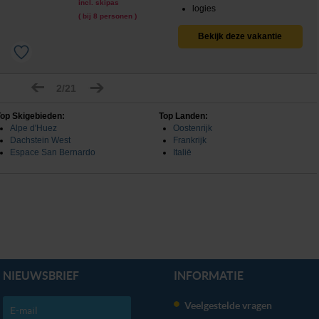
incl. skipas
logies
( bij 8 personen )
Bekijk deze vakantie
2/21
op Skigebieden:
Top Landen:
Alpe d'Huez
Oostenrijk
Dachstein West
Frankrijk
Espace San Bernardo
Italië
NIEUWSBRIEF
INFORMATIE
Veelgestelde vragen