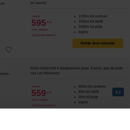
en sauna!
1100m tot centrum
vanaf
595
1000m tot skilift
p.p.
1000m tot piste
incl. skipas
logies
( bij 8 personen )
Bekijk deze vakantie
Ruim chalet met 4 slaapkamers (max. 8 pers), aan de piste
van Les Menuires!
900m tot centrum
vanaf
559
30m tot skilift
8
p.p.
,0
30m tot piste
incl. skipas
logies
( bij 8 personen )
Bekijk deze vakantie