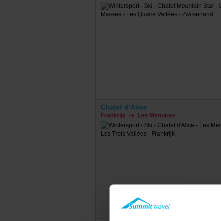
Chalet d'Alice
Frankrijk
Les Menuires