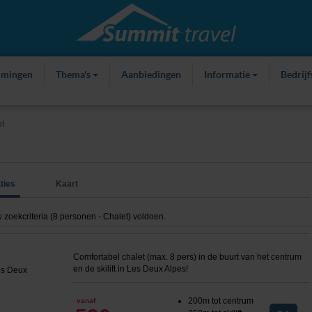
mmingen
Thema's
Aanbiedingen
Informatie
Bedrij
t
ties
Kaart
oekcriteria (8 personen - Chalet) voldoen.
Comfortabel chalet (max. 8 pers) in de buurt van het centrum
en de skilift in Les Deux Alpes!
200m tot centrum
vanaf