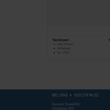
Top Dorpen:
T
Alpe d'Huez
Annaberg
Arc 1600
BEL ONS
010 279 96 32
Summit Travel B.V.
Oostplein 420