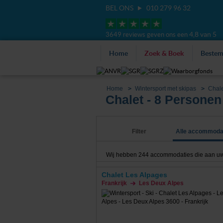
BEL ONS
010 279 96 32
4,8 van 5
3649 reviews geven ons een
Home
Zoek & Boek
Beste
Home
Wintersport met skipas
Chale
Chalet - 8 Personen
Filter
Alle accommoda
Wij hebben
244
accommodaties die aan uw z
Chalet Les Alpages
Frankrijk
Les Deux Alpes