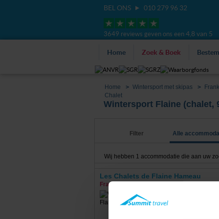
BEL ONS
010 279 96 32
4,8 van 5
3649 reviews geven ons een
Home
Zoek & Boek
Beste
Home
Wintersport met skipas
Frank
Chalet
Wintersport Flaine (chalet,
Filter
Alle accommoda
Wij hebben
1
accommodatie die aan uw zoekcr
Les Chalets de Flaine Hameau
Frankrijk
Flaine