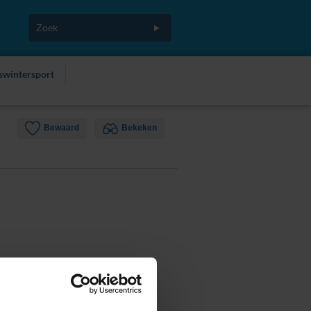
fswintersport
Bewaard
Bekeken