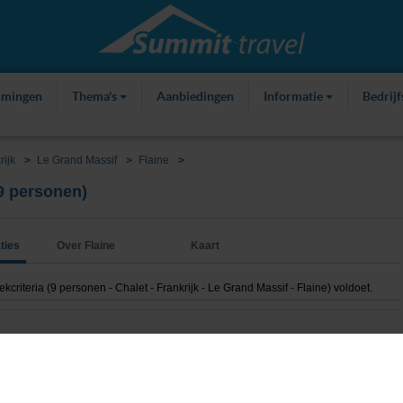
mmingen
Thema's
Aanbiedingen
Informatie
Bedrij
rijk
Le Grand Massif
Flaine
 9 personen)
ties
Over Flaine
Kaart
iteria (9 personen - Chalet - Frankrijk - Le Grand Massif - Flaine) voldoet.
Rustig gelegen, vrijstaande chalets in Flaine!
1800m tot centrum
vanaf