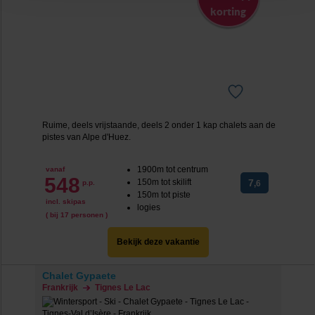
‘verander jouw toestemming’. Je kunt dan weer per type
korting
cookie aangeven of je die wel of niet wilt toestaan.
We werken samen met
20 derden
die uw gegevens
kunnen ontvangen en verwerken.
Ruime, deels vrijstaande, deels 2 onder 1 kap chalets aan de
pistes van Alpe d'Huez.
1900m tot centrum
vanaf
548
150m tot skilift
7
p.p.
,6
150m tot piste
incl. skipas
logies
( bij 17 personen )
Bekijk deze vakantie
Chalet Gypaete
Frankrijk
Tignes Le Lac