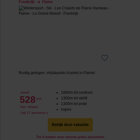
Frankrijk
Flaine
Rustig gelegen, vrijstaande chalets in Flaine!
1800m tot centrum
vanaf
528
1300m tot skilift
p.p.
1300m tot piste
incl. skipas
logies
( bij 17 personen )
Bekijk deze vakantie
Tot 6 weken voor vertrek gratis annuleren