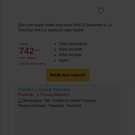
Zeer ruim super chalet voor maar liefst 22 personen in La
Tzoumaz met o.a. sauna en open haard!
150m tot centrum
vanaf
742
350m tot skilift
p.p.
350m tot piste
incl. skipas
logies
( bij 21 personen )
Bekijk deze vakantie
Chalet Le Grand Chazalet
Frankrijk
Peisey-Vallandry