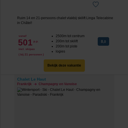
Ruim 14 en 21-persoons chalet vlakbij skilift Linga Telecabine
in Ch
âtel!
2500m tot centrum
vanaf
501
200m tot skilift
8
p.p.
,0
200m tot piste
incl. skipas
logies
( bij 21 personen )
Bekijk deze vakantie
Chalet Le Haut
Frankrijk
Champagny en Vanoise