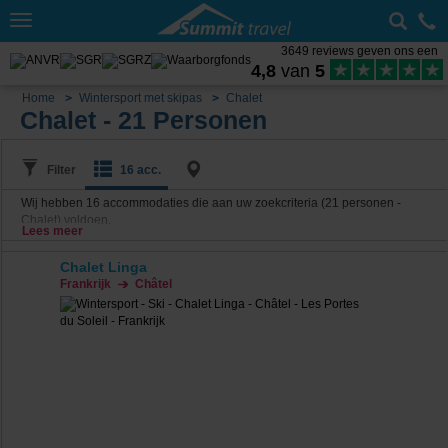
Toggle
navigation
3649 reviews geven ons een
4,8
van
5
Home
Wintersport met skipas
Chalet
Chalet - 21 Personen
Filter
16 acc.
Wij hebben
16
accommodaties die aan uw zoekcriteria (21 personen -
Chalet) voldoen.
Lees meer
Chalet Linga
Frankrijk
Châtel