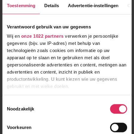
Toestemming
Details
Advertentie-instellingen
Ov
Verantwoord gebruik van uw gegevens
Wij en
onze 1022 partners
verwerken je persoonlijke
Luxe catered chalet met eigen huisbar voor max. 45 personen
in Kaprun!
gegevens (bijv. uw IP-adres) met behulp van
technologieën zoals cookies om informatie op uw
1200m tot centrum
vanaf
apparaat op te slaan en te gebruiken met als doel
621
2200m tot skilift
p.p.
gepersonaliseerde advertenties en content, metingen aan
2200m tot piste
incl. skipas
advertenties en content, inzicht in publiek en
catering
( bij 21 personen )
productontwikkeling. U kunt kiezen wie uw gegevens
gebruikt en met welke doelen.
Bekijk deze vakantie
Als u het toestaat, willen we ook graag:
Résidence Annapurna Lodges
Toestemmingsselectie
Frankrijk
Tignes Le Lac
Noodzakelijk
Informatie verzamelen over uw geografische
locatie, die tot een paar meter nauwkeurig kan zijn
Uw apparaat identificeren door het actief te
Voorkeuren
scannen op specifieke eigenschappen (fingerprinting)