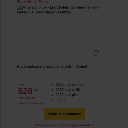
Frankrijk
Flaine
Rustig gelegen, vrijstaande chalets in Flaine!
1800m tot centrum
vanaf
528
1300m tot skilift
p.p.
1300m tot piste
incl. skipas
logies
( bij 21 personen )
Bekijk deze vakantie
Tot 6 weken voor vertrek gratis annuleren