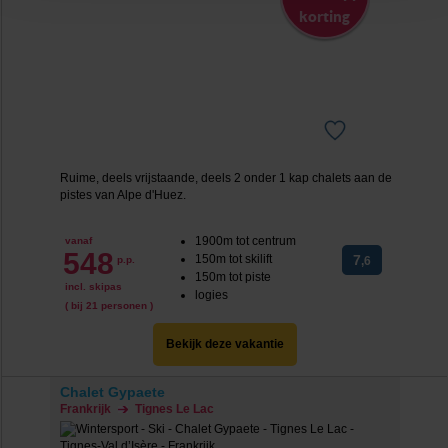
‘verander jouw toestemming’. Je kunt dan weer per type
korting
cookie aangeven of je die wel of niet wilt toestaan.
We werken samen met
20 derden
die uw gegevens
kunnen ontvangen en verwerken.
Ruime, deels vrijstaande, deels 2 onder 1 kap chalets aan de
pistes van Alpe d'Huez.
1900m tot centrum
vanaf
548
150m tot skilift
7
p.p.
,6
150m tot piste
incl. skipas
logies
( bij 21 personen )
Bekijk deze vakantie
Chalet Gypaete
Frankrijk
Tignes Le Lac