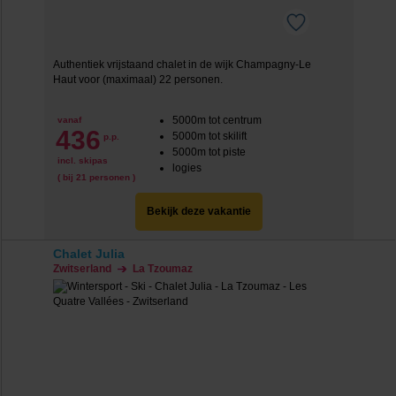
Authentiek vrijstaand chalet in de wijk
Champagny-Le
Haut
voor (maximaal) 22 personen.
5000m tot centrum
vanaf
436
5000m tot skilift
p.p.
5000m tot piste
incl. skipas
logies
( bij 21 personen )
Bekijk deze vakantie
Chalet Julia
Zwitserland
La Tzoumaz