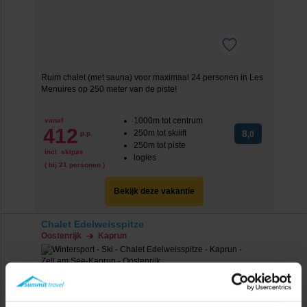
Ruim chalet (met sauna) voor maximaal 24 personen in Les
Menuires op 250 meter van de piste!
1000m tot centrum
vanaf
412
250m tot skilift
8
p.p.
,0
250m tot piste
incl. skipas
logies
( bij 21 personen )
Bekijk deze vakantie
Chalet Edelweisspitze
Oostenrijk
Kaprun