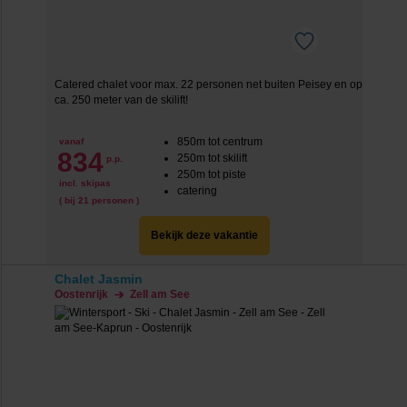
Catered chalet voor max. 22 personen net buiten Peisey en op
ca. 250 meter van de skilift!
850m tot centrum
vanaf
834
250m tot skilift
p.p.
250m tot piste
incl. skipas
catering
( bij 21 personen )
Bekijk deze vakantie
Chalet Jasmin
Oostenrijk
Zell am See