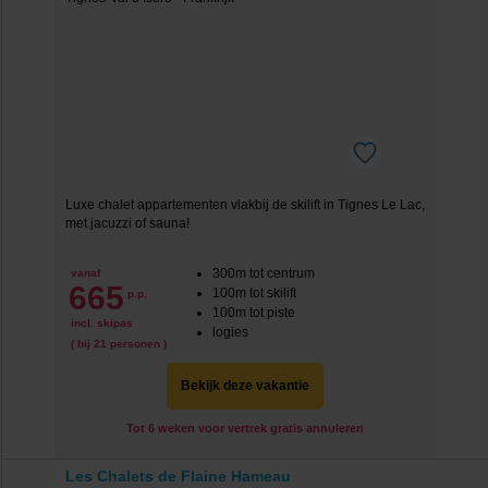
Luxe chalet appartementen vlakbij de skilift in Tignes Le Lac,
met jacuzzi of sauna!
300m tot centrum
vanaf
665
100m tot skilift
p.p.
100m tot piste
incl. skipas
logies
( bij 21 personen )
Bekijk deze vakantie
Tot 6 weken voor vertrek gratis annuleren
Les Chalets de Flaine Hameau