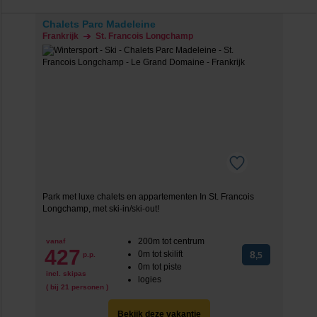
Chalets Parc Madeleine
Frankrijk
St. Francois Longchamp
Park met luxe chalets en appartementen In St. Francois
Longchamp, met ski-in/ski-out!
200m tot centrum
vanaf
427
0m tot skilift
8
p.p.
,5
0m tot piste
incl. skipas
logies
( bij 21 personen )
Bekijk deze vakantie