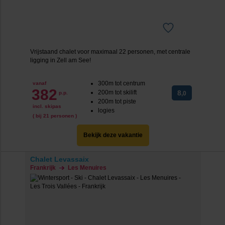
Vrijstaand chalet voor maximaal 22 personen, met centrale
ligging in Zell am See!
300m tot centrum
vanaf
382
200m tot skilift
8
p.p.
,0
200m tot piste
incl. skipas
logies
( bij 21 personen )
Bekijk deze vakantie
Chalet Levassaix
Frankrijk
Les Menuires