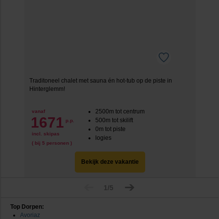
Traditoneel chalet met sauna én hot-tub op de piste in
Hinterglemm!
2500m tot centrum
vanaf
1671
500m tot skilift
p.p.
0m tot piste
incl. skipas
logies
( bij 5 personen )
Bekijk deze vakantie
1/5
Top Dorpen:
Avoriaz