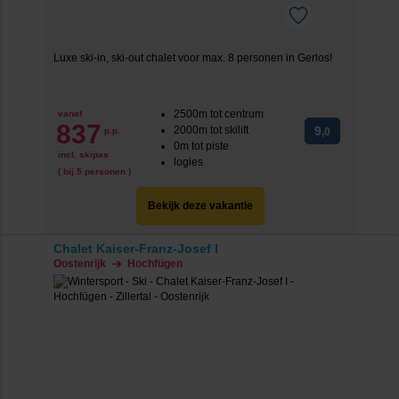
Luxe ski-in, ski-out chalet voor max. 8 personen in Gerlos!
2500m tot centrum
vanaf
837
2000m tot skilift
9
p.p.
,0
0m tot piste
incl. skipas
logies
( bij 5 personen )
Bekijk deze vakantie
Chalet Kaiser-Franz-Josef I
Oostenrijk
Hochfügen