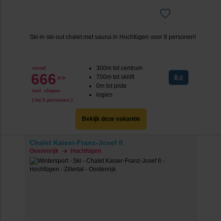
Ski-in ski-out chalet met sauna in Hochfügen voor 8 personen!
300m tot centrum
vanaf
666
700m tot skilift
8
p.p.
,0
0m tot piste
incl. skipas
logies
( bij 5 personen )
Bekijk deze vakantie
Chalet Kaiser-Franz-Josef II
Oostenrijk
Hochfügen