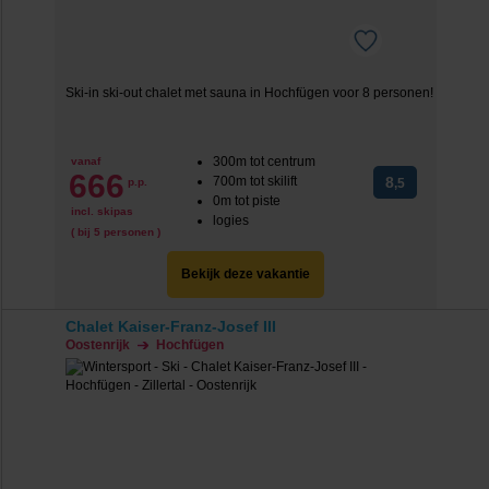
Ski-in ski-out chalet met sauna in Hochfügen voor 8 personen!
300m tot centrum
vanaf
666
700m tot skilift
8
p.p.
,5
0m tot piste
incl. skipas
logies
( bij 5 personen )
Bekijk deze vakantie
Chalet Kaiser-Franz-Josef III
Oostenrijk
Hochfügen