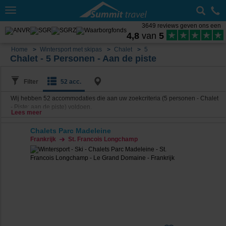
Toggle
navigation
3649 reviews geven ons een
4,8
van
5
Home
Wintersport met skipas
Chalet
5
Chalet - 5 Personen - Aan de piste
Filter
52 acc.
Wij hebben
52
accommodaties die aan uw zoekcriteria (5 personen - Chalet
- Piste: aan de piste) voldoen.
Lees meer
Chalets Parc Madeleine
Frankrijk
St. Francois Longchamp