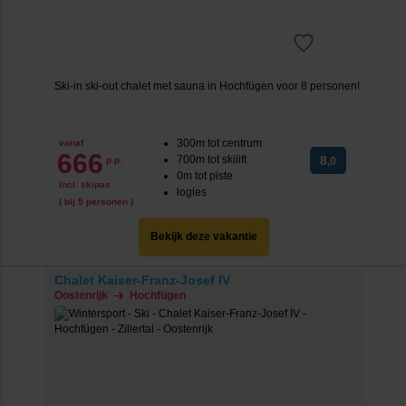
Ski-in ski-out chalet met sauna in Hochfügen voor 8 personen!
300m tot centrum
vanaf
666
700m tot skilift
8
p.p.
,0
0m tot piste
incl. skipas
logies
( bij 5 personen )
Bekijk deze vakantie
Chalet Kaiser-Franz-Josef IV
Oostenrijk
Hochfügen