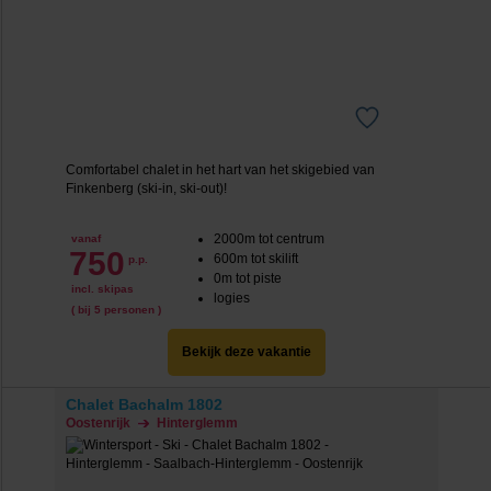
Comfortabel chalet in het hart van het skigebied van
Finkenberg (ski-in, ski-out)!
2000m tot centrum
vanaf
750
600m tot skilift
p.p.
0m tot piste
incl. skipas
logies
( bij 5 personen )
Bekijk deze vakantie
Chalet Bachalm 1802
Oostenrijk
Hinterglemm