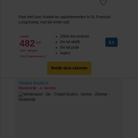
Park met luxe chalets en appartementen In St. Francois
Longchamp, met ski-in/ski-out!
200m tot centrum
vanaf
482
0m tot skilift
8
p.p.
,5
0m tot piste
incl. skipas
logies
( bij 5 personen )
Bekijk deze vakantie
Chalet Grubi's
Oostenrijk
Gerlos