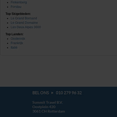
Finkenberg
Forstau
Top Skigebieden:
Le Grand Bornand
Le Grand Domaine
Les Deux Alpes 3600
Top Landen:
Oostenrijk
Frankrijk
Italië
BEL ONS
010 279 96 32
Summit Travel B.V.
Oostplein 420
3061 CH
Rotterdam