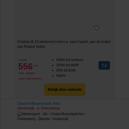
Chalets (6-10 personen) met o.a. open haard, aan de pistes
van Plagne Soleil.
300m tot centrum
vanaf
556
100m tot skilift
7
p.p.
,0
20m tot piste
incl. skipas
logies
( bij 5 personen )
Bekijk deze vakantie
Chalet Brandstatt Alm
Oostenrijk
Finkenberg