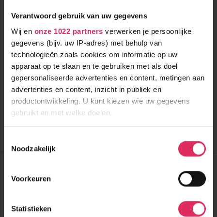
Verantwoord gebruik van uw gegevens
Wij en
onze 1022 partners
verwerken je persoonlijke
gegevens (bijv. uw IP-adres) met behulp van
technologieën zoals cookies om informatie op uw
Ruim chalet met 4 slaapkamers (max. 8 pers), aan de piste
van Les Menuires!
apparaat op te slaan en te gebruiken met als doel
gepersonaliseerde advertenties en content, metingen aan
900m tot centrum
vanaf
advertenties en content, inzicht in publiek en
710
30m tot skilift
8
p.p.
,0
productontwikkeling. U kunt kiezen wie uw gegevens
30m tot piste
incl. skipas
gebruikt en met welke doelen.
logies
( bij 5 personen )
Als u het toestaat, willen we ook graag:
Bekijk deze vakantie
Toestemmingsselectie
Noodzakelijk
Informatie verzamelen over uw geografische
Chalet Brechhorn Premium 1
locatie, die tot een paar meter nauwkeurig kan zijn
Oostenrijk
Westendorf
Uw apparaat identificeren door het actief te
Voorkeuren
scannen op specifieke eigenschappen (fingerprinting)
Lees meer over hoe uw persoonlijke gegevens worden
Statistieken
verwerkt en stel uw voorkeuren in het
detailgedeelte
in.