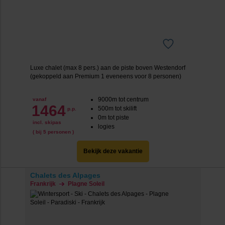
We werken samen met
20 derden
die uw gegevens
kunnen ontvangen en verwerken.
Luxe chalet (max 8 pers.) aan de piste boven Westendorf
(gekoppeld aan Premium 1 eveneens voor 8 personen)
9000m tot centrum
vanaf
1464
500m tot skilift
p.p.
0m tot piste
incl. skipas
logies
( bij 5 personen )
Bekijk deze vakantie
Chalets des Alpages
Frankrijk
Plagne Soleil