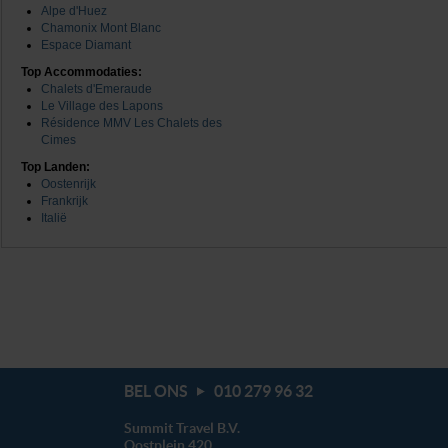
Alpe d'Huez
Chamonix Mont Blanc
We werken samen met
20 derden
die uw gegevens
Espace Diamant
kunnen ontvangen en verwerken.
Top Accommodaties:
Chalets d'Emeraude
Le Village des Lapons
Résidence MMV Les Chalets des
Cimes
Top Landen:
Oostenrijk
Frankrijk
Italië
BEL ONS
010 279 96 32
Summit Travel B.V.
Oostplein 420