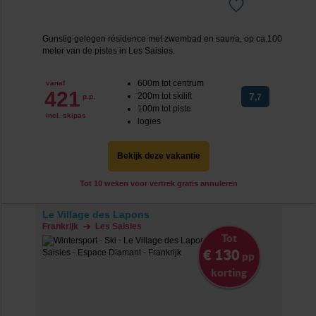
Gunstig gelegen résidence met zwembad en sauna, op ca.100
meter van de pistes in Les Saisies.
600m tot centrum
vanaf
421
200m tot skilift
7
p.p.
,7
100m tot piste
incl. skipas
logies
Bekijk deze vakantie
Tot 10 weken voor vertrek gratis annuleren
Le Village des Lapons
Frankrijk
Les Saisies
Tot
€ 130
pp
korting