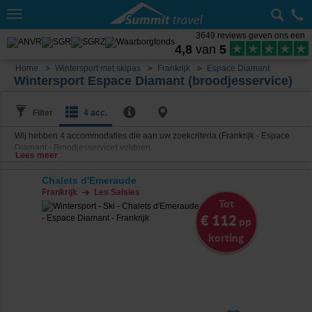
Toggle
navigation
3649 reviews geven ons een
4,8
van
5
Home
Wintersport met skipas
Frankrijk
Espace Diamant
Wintersport Espace Diamant (broodjesservice)
Filter
4 acc.
Wij hebben
4
accommodaties die aan uw zoekcriteria (Frankrijk - Espace
Diamant - Broodjesservice) voldoen.
Lees meer
Chalets d'Emeraude
Frankrijk
Les Saisies
Tot
€ 112
pp
korting