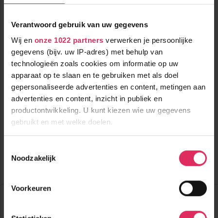
Verantwoord gebruik van uw gegevens
Wij en
onze 1022 partners
verwerken je persoonlijke
gegevens (bijv. uw IP-adres) met behulp van
technologieën zoals cookies om informatie op uw
Modern 4* residence op een ski-in/ski-out locatie aan de piste
apparaat op te slaan en te gebruiken met als doel
van Les Saisies!
gepersonaliseerde advertenties en content, metingen aan
advertenties en content, inzicht in publiek en
500m tot centrum
vanaf
409
productontwikkeling. U kunt kiezen wie uw gegevens
600m tot skilift
7
p.p.
,7
0m tot piste
gebruikt en met welke doelen.
incl. skipas
logies
Als u het toestaat, willen we ook graag:
Toestemmingsselectie
Bekijk deze vakantie
Noodzakelijk
Informatie verzamelen over uw geografische
locatie, die tot een paar meter nauwkeurig kan zijn
Tot 8 weken voor vertrek gratis annuleren
Uw apparaat identificeren door het actief te
Voorkeuren
Résidence CGH Le Hameau du Beaufortain
scannen op specifieke eigenschappen (fingerprinting)
Frankrijk
Les Saisies
Lees meer over hoe uw persoonlijke gegevens worden
Tot