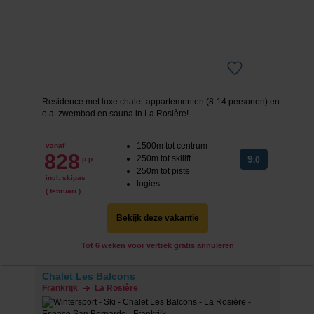
Residence met luxe chalet-appartementen (8-14 personen) en
o.a. zwembad en sauna in La Rosière!
1500m tot centrum
vanaf
828
250m tot skilift
9
p.p.
,0
250m tot piste
incl. skipas
logies
( februari )
Bekijk deze vakantie
Tot 6 weken voor vertrek gratis annuleren
Chalet Les Balcons
Frankrijk
La Rosière