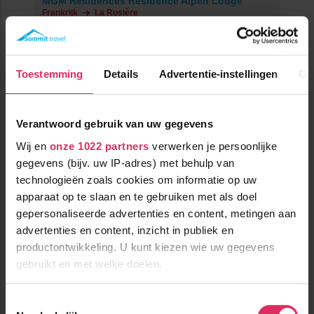
MGM Résidences Résidence Alpen Lodge
Frankrijk
La Rosière
Toestemming
Details
Advertentie-instellingen
Ov
Verantwoord gebruik van uw gegevens
Wij en
onze 1022 partners
verwerken je persoonlijke
gegevens (bijv. uw IP-adres) met behulp van
NIEUW! Zeer luxe appartementen in La Rosière - Eucherts!
technologieën zoals cookies om informatie op uw
apparaat op te slaan en te gebruiken met als doel
gepersonaliseerde advertenties en content, metingen aan
1300m tot centrum
vanaf
1037
350m tot skilift
8
advertenties en content, inzicht in publiek en
p.p.
,5
350m tot piste
productontwikkeling. U kunt kiezen wie uw gegevens
incl. skipas
logies
( februari )
gebruikt en met welke doelen.
Bekijk deze vakantie
Als u het toestaat, willen we ook graag:
Toestemmingsselectie