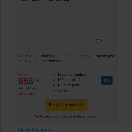
Comfortabele chalet-appartementen aan de voet van de piste
met toegang tot de wellness!
1200m tot centrum
vanaf
856
100m tot skilift
8
p.p.
,1
100m tot piste
incl. skipas
logies
( februari )
Bekijk deze vakantie
Tot 6 weken voor vertrek gratis annuleren
Chalet Shangri La