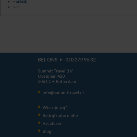
Frankrijk
Italië
BEL ONS
010 279 96 32
Summit Travel B.V.
Oostplein 420
3061 CH
Rotterdam
info@summittravel.nl
Wie zijn wij?
Bedrijfsinformatie
Vacatures
Blog