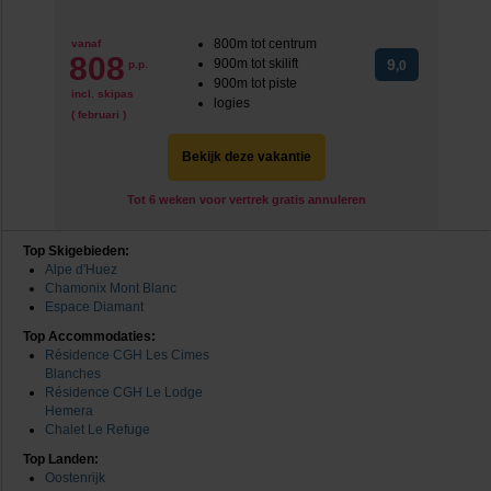
800m tot centrum
vanaf
808
900m tot skilift
9
p.p.
,0
900m tot piste
incl. skipas
logies
( februari )
Bekijk deze vakantie
Tot 6 weken voor vertrek gratis annuleren
Top Skigebieden:
Alpe d'Huez
Chamonix Mont Blanc
Espace Diamant
Top Accommodaties:
Résidence CGH Les Cimes
Blanches
Résidence CGH Le Lodge
Hemera
Chalet Le Refuge
Top Landen:
Oostenrijk