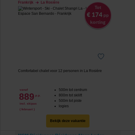
Frankrijk
La Rosière
Tot
€ 174
pp
korting
Comfortabel chalet voor 12 personen in La Rosière
500m tot centrum
vanaf
889
800m tot skilift
p.p.
500m tot piste
incl. skipas
logies
( februari )
Bekijk deze vakantie