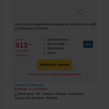
Luxe 5-sterren appartementen vlakbij het centrum en de skilift
in het knusse La Rosière!
50m tot centrum
vanaf
913
50m tot skilift
8
p.p.
,3
50m tot piste
incl. skipas
logies
( februari )
Bekijk deze vakantie
Tot 6 weken voor vertrek gratis annuleren
Chalet Le Refuge
Frankrijk
La Rosière