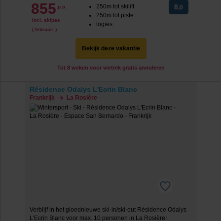
855
250m tot skilift
8
p.p.
,0
250m tot piste
incl. skipas
logies
( februari )
Bekijk deze vakantie
Tot 8 weken voor vertrek gratis annuleren
Résidence Odalys L'Ecrin Blanc
Frankrijk
La Rosière
Verblijf in het gloednieuwe ski-in/ski-out Résidence Odalys
L'Ecrin Blanc voor max. 10 personen in La Rosière!