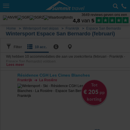
Toggle
navigation
3649 reviews geven ons een
4,8
van
5
Home
Wintersport met skipas
Frankrijk
Espace San Bernardo
Wintersport Espace San Bernardo (februari)
Filter
10 acc.
Wij hebben
10
accommodaties die aan uw zoekcriteria (februari - Frankrijk -
Espace San Bernardo) voldoen.
Lees meer
Résidence CGH Les Cimes Blanches
Frankrijk
La Rosière
Tot
€ 205
pp
korting