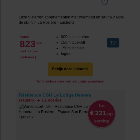
Luxe 5-sterren appartementen met zwembad en sauna vlakbij
de skilift in La Rosière - Eucherts.
900m tot centrum
vanaf
823
150m tot skilift
7
p.p.
,7
150m tot piste
incl. skipas
logies
( februari )
Bekijk deze vakantie
Tot 6 weken voor vertrek gratis annuleren
Résidence CGH Le Lodge Hemera
Frankrijk
La Rosière
Tot
€ 221
pp
korting