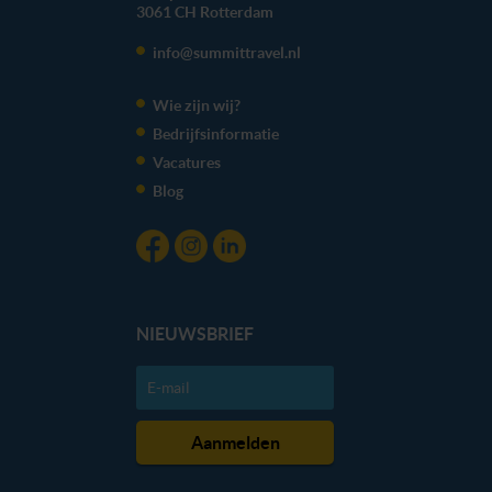
3061 CH
Rotterdam
We werken samen met
20 derden
die uw gegevens
info@summittravel.nl
kunnen ontvangen en verwerken.
Wie zijn wij?
Bedrijfsinformatie
Vacatures
Blog
NIEUWSBRIEF