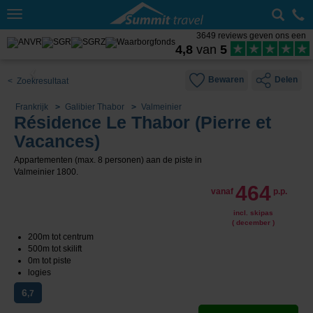
Toggle
navigation
3649 reviews geven ons een
4,8
van
5
Bewaren
Delen
< Zoekresultaat
Frankrijk
Galibier Thabor
Valmeinier
Résidence Le Thabor (Pierre et
Vacances)
Appartementen (max. 8 personen) aan de piste in
Valmeinier 1800.
464
vanaf
p.p.
incl. skipas
( december )
200m tot centrum
500m tot skilift
0m tot piste
logies
6
,7