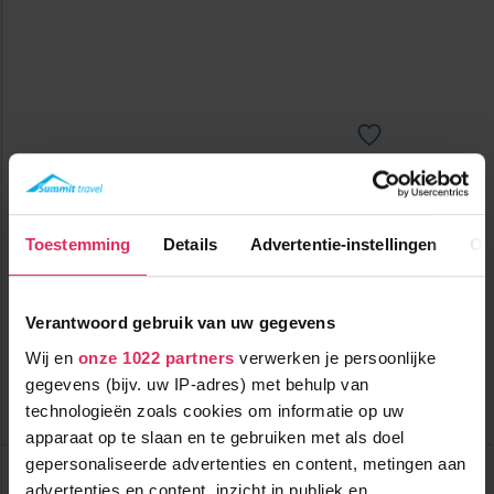
Nette appartementen in Valmeinier 1800 op steenworp afstand
van de piste.
Toestemming
Details
Advertentie-instellingen
Ov
800m tot centrum
vanaf
510
800m tot skilift
7
p.p.
,6
50m tot piste
incl. skipas
logies
Verantwoord gebruik van uw gegevens
( december )
Wij en
onze 1022 partners
verwerken je persoonlijke
Bekijk deze vakantie
gegevens (bijv. uw IP-adres) met behulp van
technologieën zoals cookies om informatie op uw
Tot 10 weken voor vertrek gratis annuleren
apparaat op te slaan en te gebruiken met als doel
Résidence Le Thabor
gepersonaliseerde advertenties en content, metingen aan
Frankrijk
Valmeinier
advertenties en content, inzicht in publiek en