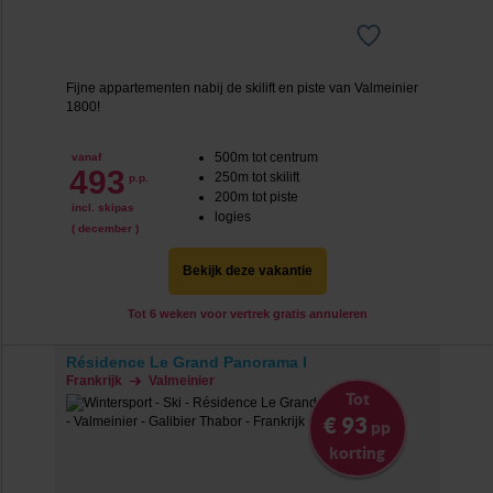
Fijne appartementen nabij de skilift en piste van Valmeinier
1800!
500m tot centrum
vanaf
493
250m tot skilift
p.p.
200m tot piste
incl. skipas
logies
( december )
Bekijk deze vakantie
Tot 6 weken voor vertrek gratis annuleren
Résidence Le Grand Panorama I
Frankrijk
Valmeinier
Tot
€ 93
pp
korting