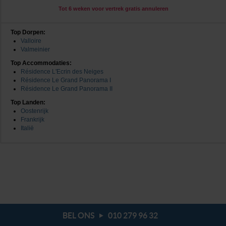
Tot 6 weken voor vertrek gratis annuleren
Top Dorpen:
Valloire
Valmeinier
Top Accommodaties:
Résidence L'Ecrin des Neiges
Résidence Le Grand Panorama I
Résidence Le Grand Panorama II
Top Landen:
Oostenrijk
Frankrijk
Italië
BEL ONS
010 279 96 32