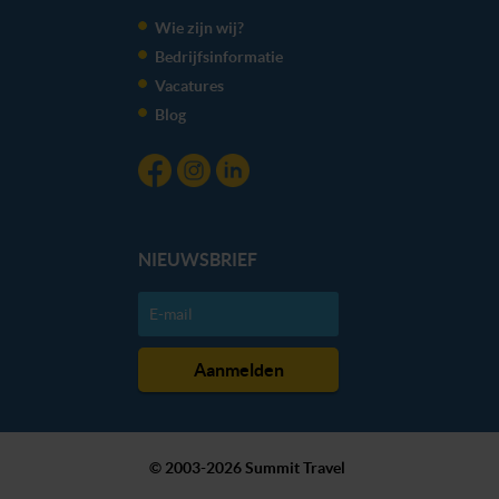
kunnen ontvangen en verwerken.
Wie zijn wij?
Bedrijfsinformatie
Vacatures
Blog
NIEUWSBRIEF
© 2003-2026 Summit Travel