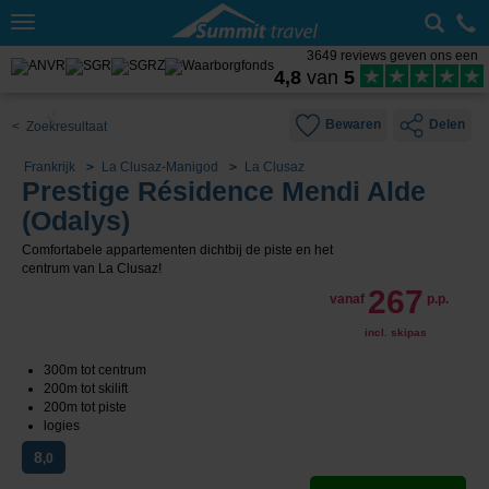
Toggle
navigation
3649 reviews geven ons een
4,8
van
5
Bewaren
Delen
< Zoekresultaat
Frankrijk
La Clusaz-Manigod
La Clusaz
Prestige Résidence Mendi Alde
(Odalys)
Comfortabele appartementen dichtbij de piste en het
centrum van La Clusaz!
267
vanaf
p.p.
incl. skipas
300m tot centrum
200m tot skilift
200m tot piste
logies
8
,0