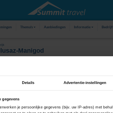
mmingen
Thema's
Aanbiedingen
Informatie
Bedrij
rijk
lusaz-Manigod
ties
Over skigebied
Kaart
Weer
Details
Advertentie-instellingen
w gegevens
erwerken je persoonlijke gegevens (bijv. uw IP-adres) met behul