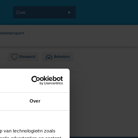
fswintersport
Bewaard
Bekeken
Over
p van technologieën zoals