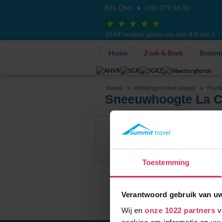
BEL ONS
010 279 96 32
4,8 van 5
3649 reviews geven ons een
Home
Zoek & Boek
Beste
Home
Wintersport met skipas
Frank
Sneeuwhoogte La C
Filter
Alle accommoda
Sneeuwhoogte
Toestemming
Verantwoord gebruik van u
Wij en
onze 1022 partners
v