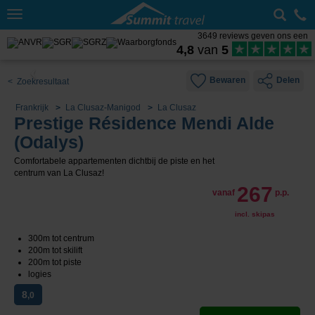
Toggle
navigation
3649 reviews geven ons een
4,8
van
5
Bewaren
Delen
< Zoekresultaat
Frankrijk
La Clusaz-Manigod
La Clusaz
Prestige Résidence Mendi Alde
(Odalys)
Comfortabele appartementen dichtbij de piste en het
centrum van La Clusaz!
267
vanaf
p.p.
incl. skipas
300m tot centrum
200m tot skilift
200m tot piste
logies
8
,0