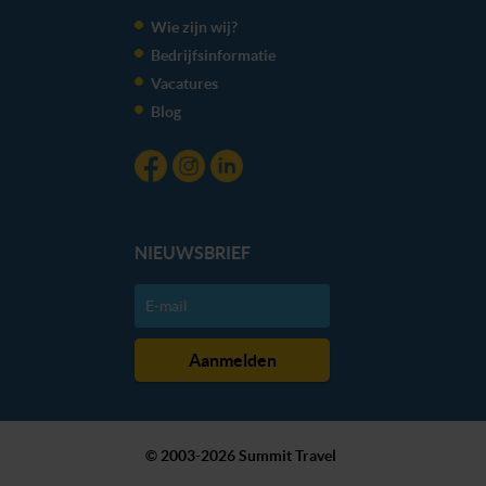
kunnen ontvangen en verwerken.
Wie zijn wij?
Bedrijfsinformatie
Vacatures
Blog
NIEUWSBRIEF
© 2003-2026 Summit Travel