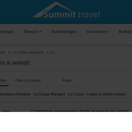
mmingen
Thema's
Aanbiedingen
Informatie
Bedrij
rijk
La Clusaz-Manigod
La
s & ontbijt)
ties
Over La Clusaz
Kaart
riteria (Frankrijk - La Clusaz-Manigod - La Clusaz - Logies & ontbijt) voldoet.
Comfortabele appartementen dichtbij de piste en het centrum
Tot
van La Clusaz!
 173
pp
korting
300m tot centrum
vanaf