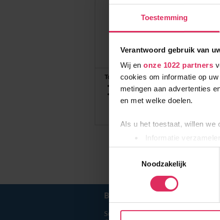
Toestemming
Verantwoord gebruik van u
Wij en
onze 1022 partners
v
cookies om informatie op uw 
Top Dorpen:
La Clusaz
metingen aan advertenties en
Manigod
en met welke doelen.
Als u het toestaat, willen we
Informatie verzamelen
Uw apparaat identific
Toestemmingsselectie
Lees meer over hoe uw perso
Noodzakelijk
toestemming op elk moment wi
BEL ONS
010 279 96 32
Wij gebruiken cookies om onz
social media te bieden en om
Summit Travel B.V.