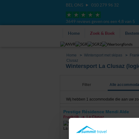
BEL ONS
010 279 96 32
4,8 van 5
3649 reviews geven ons een
Home
Zoek & Boek
Beste
Home
Wintersport met skipas
Frank
Clusaz
Wintersport La Clusaz (logie
Filter
Alle accommoda
Wij hebben
1
accommodatie die aan uw zoekc
Prestige Résidence Mendi Alde
Frankrijk
La Clusaz
€