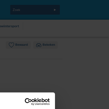
fswintersport
Bewaard
Bekeken