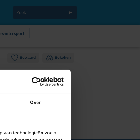
fswintersport
Bewaard
Bekeken
Over
p van technologieën zoals