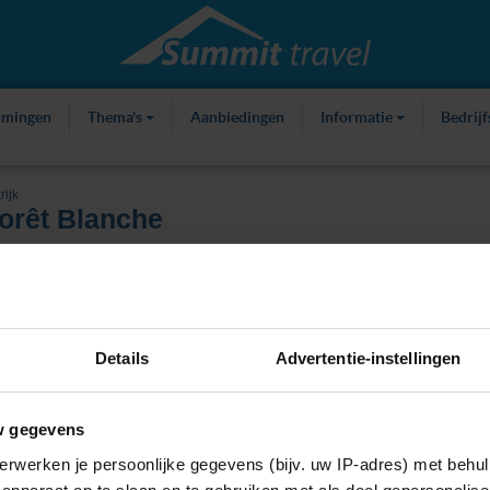
mmingen
Thema's
Aanbiedingen
Informatie
Bedrij
rijk
orêt Blanche
ties
Over skigebied
Kaart
Weer
Details
Advertentie-instellingen
w gegevens
erwerken je persoonlijke gegevens (bijv. uw IP-adres) met behul