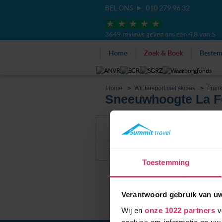
BEL ONS
010 279 96 32
4,8 van 5
3649 reviews geven ons een
Home
Zoek & Boek
Beste
Home
Wintersport met skipas
Frank
Sneeuwhoogte La F
Filter
Alle accommoda
Sneeuwhoogte
Toestemming
Verantwoord gebruik van u
Wij en
onze 1022 partners
v