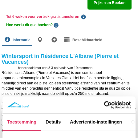
Prijzen en Boeken
Tot 6 weken voor vertrek gratis annuleren
Hoe werkt dit qua boeken?
Informatie
Beschikbaarheid
Wintersport in Résidence L'Albane (Pierre et
Vacances)
beoordeeld met een
8.3
op basis van
10
stemmen.
Résidence L'Albane (Pierre et Vacances) is een comfortabel
appartementencomplex in Vars Les Claux. Het heeft een perfecte ligging,
namelijk direct aan de piste, op een steenworp afstand van het centrum en te
midden van een prachtig dennenbos! Vanuit de residentie sta je dus zo op de
piste en ski je makkelijk naar de skilift op zo'n 250 meter afstand.
Deze luxe residentie heeft een typische uitstraling en beschikt over goede
faciliteiten, waaronder een receptie met zithoek, overdekte parkeergarage (tegen
betaling), pooltafel, kinderspeelruimte en een skiberging. Ook is er een kleine
supermarkt op het terrein. Na een dag op de piste kun je ontspannen in het
Toestemming
Details
Advertentie-instellingen
Ov
verwarmde buitenzwembad. Ook biedt Résidence L'Albane (Pierre et Vacances)
een gratis pendeldienst tussen de verschillende delen van het dorp aan.