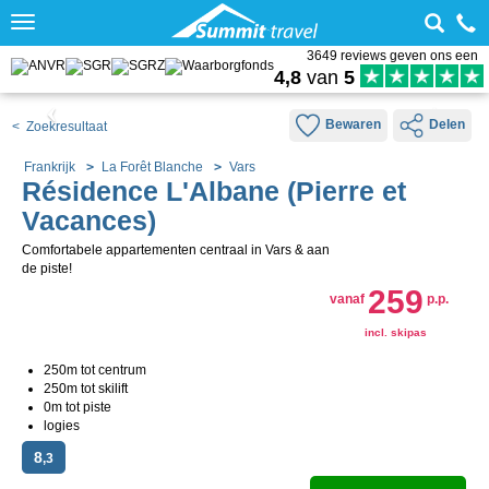
Toggle
navigation
3649 reviews geven ons een
4,8
van
5
Bewaren
Delen
< Zoekresultaat
Frankrijk
La Forêt Blanche
Vars
Résidence L'Albane (Pierre et
Vacances)
Comfortabele appartementen centraal in Vars & aan
de piste!
259
vanaf
p.p.
incl. skipas
250m tot centrum
250m tot skilift
0m tot piste
logies
8
,3