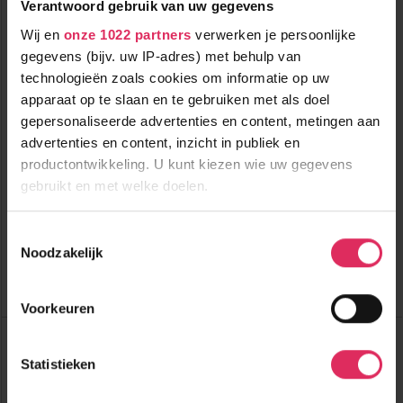
Verantwoord gebruik van uw gegevens
Wij en
onze 1022 partners
verwerken je persoonlijke
gegevens (bijv. uw IP-adres) met behulp van
technologieën zoals cookies om informatie op uw
apparaat op te slaan en te gebruiken met als doel
Modern hotel op loopafstand van de skilift in Les Deux Alpes!
gepersonaliseerde advertenties en content, metingen aan
advertenties en content, inzicht in publiek en
productontwikkeling. U kunt kiezen wie uw gegevens
0m tot centrum
vanaf
312
250m tot skilift
9
p.p.
,0
gebruikt en met welke doelen.
250m tot piste
incl. skipas
logies & ontbijt
Als u het toestaat, willen we ook graag:
Toestemmingsselectie
Noodzakelijk
Informatie verzamelen over uw geografische
Bekijk deze vakantie
locatie, die tot een paar meter nauwkeurig kan zijn
Tot 6 weken voor vertrek gratis annuleren
Uw apparaat identificeren door het actief te
Voorkeuren
scannen op specifieke eigenschappen (fingerprinting)
Top Skigebieden:
Lees meer over hoe uw persoonlijke gegevens worden
Alpe d'Huez
Statistieken
verwerkt en stel uw voorkeuren in het
detailgedeelte
in.
Chamonix Mont Blanc
Espace Diamant
U kunt uw toestemming op elk moment wijzigen of