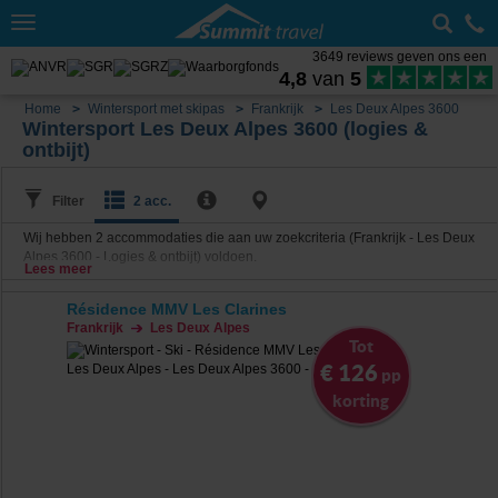
Toggle
navigation
3649 reviews geven ons een
4,8
van
5
Home
Wintersport met skipas
Frankrijk
Les Deux Alpes 3600
Wintersport Les Deux Alpes 3600 (logies &
ontbijt)
Filter
2 acc.
Wij hebben
2
accommodaties die aan uw zoekcriteria (Frankrijk - Les Deux
Alpes 3600 - Logies & ontbijt) voldoen.
Lees meer
Résidence MMV Les Clarines
Frankrijk
Les Deux Alpes
Tot
€ 126
pp
korting