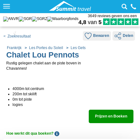
Toggle
navigation
3649 reviews geven ons een
4,8
van
5
Bewaren
Delen
< Zoekresultaat
Frankrijk
Les Portes du Soleil
Les Gets
Chalet Lou Pennots
Rustig gelegen chalet aan de piste boven in
Chavannes!
4000m tot centrum
200m tot skilift
0m tot piste
logies
Prijzen en Boeken
Hoe werkt dit qua boeken?