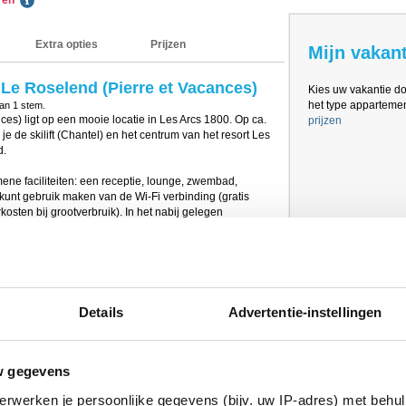
eren
Extra opties
Prijzen
Mijn vakant
Le Roselend (Pierre et Vacances)
Kies uw vakantie d
het type appartement
van
1
stem.
es) ligt op een mooie locatie in Les Arcs 1800. Op ca.
prijzen
e de skilift (Chantel) en het centrum van het resort Les
d.
ne faciliteiten: een receptie, lounge, zwembad,
kunt gebruik maken van de Wi-Fi verbinding (gratis
sten bij grootverbruik). In het nabij gelegen
ruik maken van de wellness ruimte met onder ander
 december 2026
and (Pierre et Vacances) beschikken alle over een
Details
Advertentie-instellingen
personen) en televisie. De keuken is volledig ingericht
, koelkast, fornuis, broodrooster en vaatwasser. De
ilet en föhn. In de meeste slaapkamers staan twee 1-
nten aangeduid met een (*) heeft 1 slaapkamer een
w gegevens
altijd een stapelbed. Let op! De stapelbedden zijn
erwerken je persoonlijke gegevens (bijv. uw IP-adres) met behul