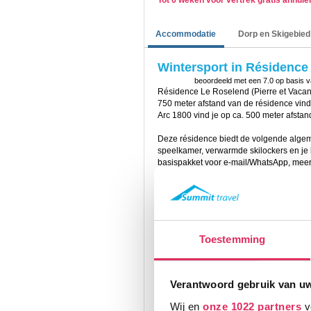
Tot 6 weken voor vertrek gratis annul
Accommodatie
Dorp en Skigebied
Wintersport in Résidence 
beoordeeld met een
7.0
op basis 
Résidence Le Roselend (Pierre et Vacanc
750 meter afstand van de résidence vind j
Arc 1800 vind je op ca. 500 meter afstan
Deze résidence biedt de volgende algeme
speelkamer, verwarmde skilockers en je 
basispakket voor e-mail/WhatsApp, meerko
Résidence Alpage de Chantel kun je geb
een sauna en stoombad.
Let op!
Het zwembad is gesloten tot 29
De appartementen in Résidence Le Rosel
Toestemming
woonkamer met een bedbank (voor 1 of 2 
met o.a. een Nespresso koffiezetapparaat
badkamers hebben een bad of douche, to
persoonsbedden. Enkel in de apparteme
Verantwoord gebruik van u
stapelbed. In de genoemde cabines staat 
aanbevolen voor kinderen.
Wij en
onze 1022 partners
v