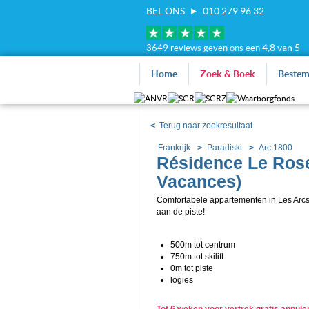
BEL ONS
010 279 96 32
4,8 van 5
3649 reviews geven ons een
Home
Zoek & Boek
Beste
<
Terug naar zoekresultaat
Frankrijk
Paradiski
Arc 1800
Résidence Le Rose
Vacances)
Comfortabele appartementen in Les Arcs
aan de piste!
500m tot centrum
750m tot skilift
0m tot piste
logies