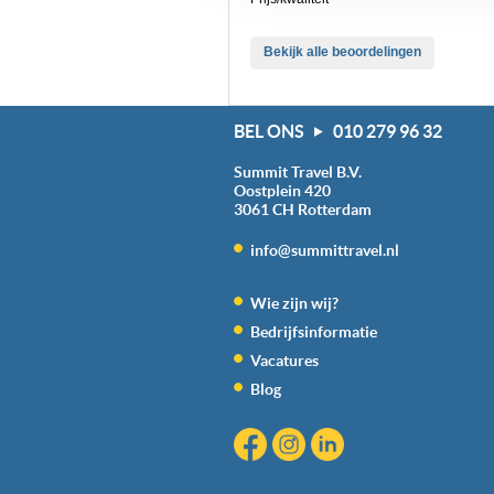
We werken samen met
20 d
Bekijk alle beoordelingen
BEL ONS
010 279 96 32
Summit Travel B.V.
Oostplein 420
3061 CH
Rotterdam
info@summittravel.nl
Wie zijn wij?
Bedrijfsinformatie
Vacatures
Blog