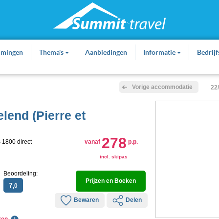
mmingen
Thema's
Aanbiedingen
Informatie
Bedrij
Vorige accommodatie
22
lend (Pierre et
278
 1800 direct
vanaf
p.p.
incl. skipas
Beoordeling:
Prijzen en Boeken
7
,0
Bewaren
Delen