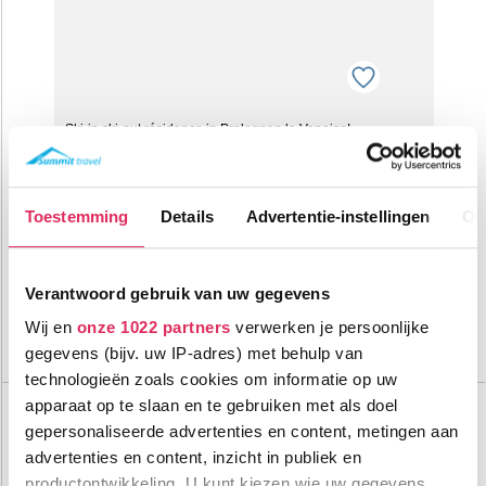
Ski-in ski-out résidence in Pralognan la Vanoise!
900m tot centrum
vanaf
326
Toestemming
Details
Advertentie-instellingen
Ov
200m tot skilift
8
p.p.
,0
50m tot piste
incl. skipas
logies
Verantwoord gebruik van uw gegevens
Bekijk deze vakantie
Wij en
onze 1022 partners
verwerken je persoonlijke
gegevens (bijv. uw IP-adres) met behulp van
Tot 10 weken voor vertrek gratis annuleren
technologieën zoals cookies om informatie op uw
Résidence Les Jardins de la Vanoise
apparaat op te slaan en te gebruiken met als doel
Frankrijk
Pralognan la Vanoise
gepersonaliseerde advertenties en content, metingen aan
Tot
advertenties en content, inzicht in publiek en
€ 283
pp
productontwikkeling. U kunt kiezen wie uw gegevens