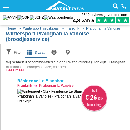
Toggle
navigation
3649 reviews geven ons een
4,8
van
5
Home
Wintersport met skipas
Frankrijk
Pralognan la Vanoise
Wintersport Pralognan la Vanoise
(broodjesservice)
Filter
3 acc.
Wij hebben
3
accommodaties die aan uw zoekcriteria (Frankrijk - Pralognan
la Vanoise - Broodjesservice) voldoen.
Lees meer
Résidence Le Blanchot
Frankrijk
Pralognan la Vanoise
Tot
€ 26
pp
korting