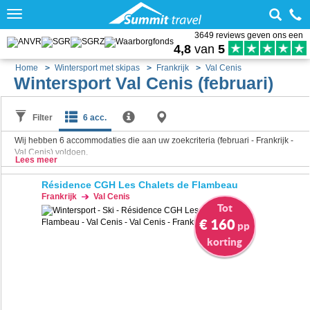
Toggle
navigation
3649 reviews geven ons een
4,8
van
5
Home
Wintersport met skipas
Frankrijk
Val Cenis
Wintersport Val Cenis (februari)
Filter
6 acc.
Wij hebben
6
accommodaties die aan uw zoekcriteria (februari - Frankrijk -
Val Cenis) voldoen.
Lees meer
Résidence CGH Les Chalets de Flambeau
Frankrijk
Val Cenis
Tot
€ 160
pp
korting