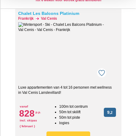
Tot 6 weken voor vertrek gratis annuleren
‘verander jouw toestemming’. Je kunt dan weer per type
cookie aangeven of je die wel of niet wilt toestaan.
Chalet Les Balcons Platinium
Frankrijk
Val Cenis
We werken samen met
20 derden
die uw gegevens
kunnen ontvangen en verwerken.
Luxe appartementen van 4 tot 16 personen met wellness
in Val Cenis Lanslevillard!
100m tot centrum
vanaf
828
50m tot skilift
9
p.p.
,2
50m tot piste
incl. skipas
logies
( februari )