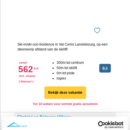
Ski-in/ski-out résidence in Val Cenis Lanslebourg, op een
steenworp afstand van de skilift!
300m tot centrum
vanaf
562
50m tot skilift
6
p.p.
,5
0m tot piste
incl. skipas
logies
( februari )
Bekijk deze vakantie
Tot 10 weken voor vertrek gratis annuleren
Chalet Les Balcons Village
Frankrijk
Val Cenis