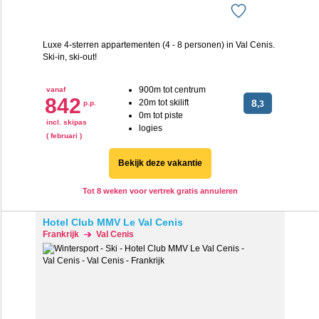
Luxe 4-sterren appartementen (4 - 8 personen) in Val Cenis.
Ski-in, ski-out!
900m tot centrum
vanaf
842
20m tot skilift
8
p.p.
,3
0m tot piste
incl. skipas
logies
( februari )
Bekijk deze vakantie
Tot 8 weken voor vertrek gratis annuleren
Hotel Club MMV Le Val Cenis
Frankrijk
Val Cenis