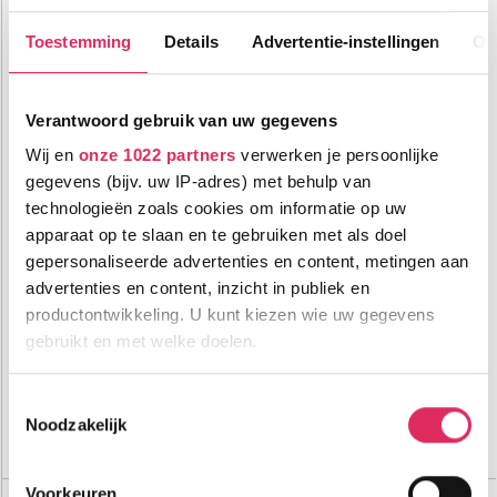
Toestemming
Details
Advertentie-instellingen
Ov
Verantwoord gebruik van uw gegevens
Wij en
onze 1022 partners
verwerken je persoonlijke
gegevens (bijv. uw IP-adres) met behulp van
technologieën zoals cookies om informatie op uw
Comfortabele chalet-appartementen (2-16 personen) aan de
apparaat op te slaan en te gebruiken met als doel
piste van Val Cenis Lanslevillard!
gepersonaliseerde advertenties en content, metingen aan
advertenties en content, inzicht in publiek en
100m tot centrum
vanaf
648
100m tot skilift
8
p.p.
,3
productontwikkeling. U kunt kiezen wie uw gegevens
10m tot piste
gebruikt en met welke doelen.
incl. skipas
logies
( februari )
Als u het toestaat, willen we ook graag:
Toestemmingsselectie
Bekijk deze vakantie
Noodzakelijk
Informatie verzamelen over uw geografische
Tot 6 weken voor vertrek gratis annuleren
locatie, die tot een paar meter nauwkeurig kan zijn
Uw apparaat identificeren door het actief te
Voorkeuren
Chalet Les Balcons Le Haut