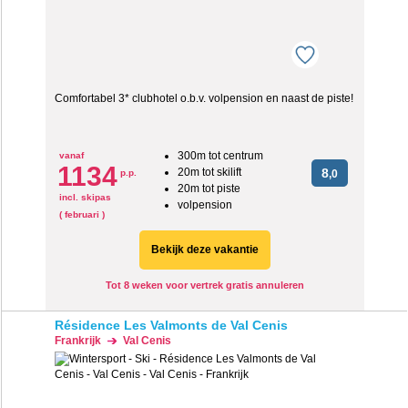
Comfortabel 3* clubhotel o.b.v. volpension en naast de piste!
300m tot centrum
vanaf
1134
20m tot skilift
8
p.p.
,0
20m tot piste
incl. skipas
volpension
( februari )
Bekijk deze vakantie
Tot 8 weken voor vertrek gratis annuleren
Résidence Les Valmonts de Val Cenis
Frankrijk
Val Cenis