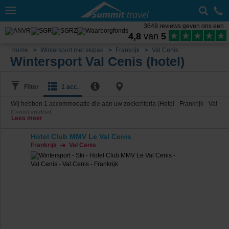
Toggle
navigation
3649 reviews geven ons een
4,8
van
5
Home
Wintersport met skipas
Frankrijk
Val Cenis
Wintersport Val Cenis (hotel)
Filter
1 acc.
Wij hebben
1
accommodatie die aan uw zoekcriteria (Hotel - Frankrijk - Val
Cenis) voldoet.
Lees meer
Hotel Club MMV Le Val Cenis
Frankrijk
Val Cenis