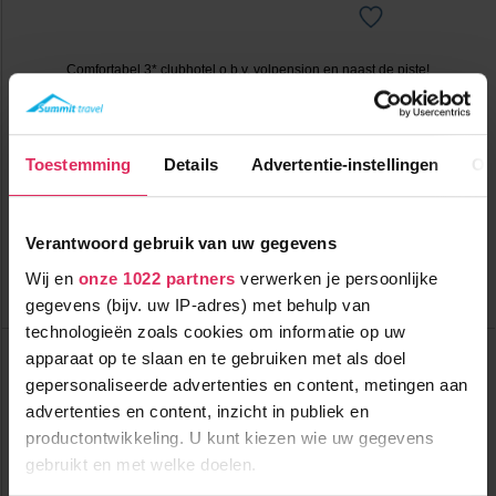
Comfortabel 3* clubhotel o.b.v. volpension en naast de piste!
300m tot centrum
vanaf
490
20m tot skilift
8
p.p.
,0
Toestemming
Details
Advertentie-instellingen
Ov
20m tot piste
incl. skipas
volpension
Verantwoord gebruik van uw gegevens
Bekijk deze vakantie
Wij en
onze 1022 partners
verwerken je persoonlijke
Tot 8 weken voor vertrek gratis annuleren
gegevens (bijv. uw IP-adres) met behulp van
technologieën zoals cookies om informatie op uw
Top Skigebieden:
apparaat op te slaan en te gebruiken met als doel
Alpe d'Huez
gepersonaliseerde advertenties en content, metingen aan
Chamonix Mont Blanc
Espace Diamant
advertenties en content, inzicht in publiek en
Top Accommodaties:
productontwikkeling. U kunt kiezen wie uw gegevens
Hotel Club MMV Le Val Cenis
gebruikt en met welke doelen.
Résidence CGH Les Chalets de
Flambeau