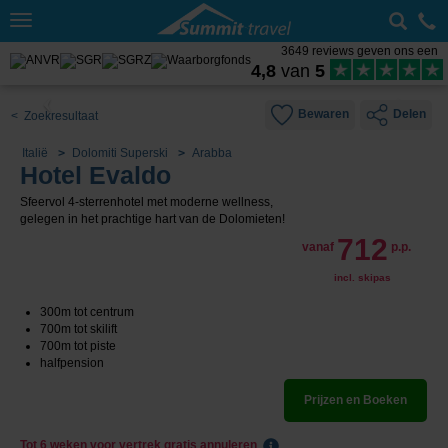
Toggle
navigation
3649 reviews geven ons een
4,8
van
5
Bewaren
Delen
< Zoekresultaat
Italië
Dolomiti Superski
Arabba
Hotel Evaldo
Sfeervol 4-sterrenhotel met moderne wellness,
gelegen in het prachtige hart van de Dolomieten!
712
vanaf
p.p.
incl. skipas
300m tot centrum
700m tot skilift
700m tot piste
halfpension
Prijzen en Boeken
Tot 6 weken voor vertrek gratis annuleren