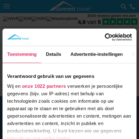
Toggle
navigation
3649 reviews geven ons een
4,8
van
5
Home
Wintersport met skipas
Italië
Dolomiti Superski
Weer Arabba
Filter
3 acc.
Toestemming
Details
Advertentie-instellingen
Ov
Verantwoord gebruik van uw gegevens
Wij en
onze 1022 partners
verwerken je persoonlijke
gegevens (bijv. uw IP-adres) met behulp van
technologieën zoals cookies om informatie op uw
BEL ONS
010 279 96 32
apparaat op te slaan en te gebruiken met als doel
Summit Travel B.V.
gepersonaliseerde advertenties en content, metingen aan
Oostplein 420
advertenties en content, inzicht in publiek en
3061 CH
Rotterdam
productontwikkeling. U kunt kiezen wie uw gegevens
info@summittravel.nl
gebruikt en met welke doelen.