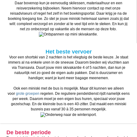
Daar bovenop kun je eenvoudig skilessen, materiaalhuur en een
reisverzekering bijboeken. Neem hiervoor contact op met onze
reisadviseurs of regel het zelf in het boekingsportal. Daar krijg je na de
boeking toegang toe. Zo stel je jouw miniski helemaal samen zoals jij dat
wilt: compleet verzorgd en zonder al te veel tijd erin te steken. En kun jij
net zo onbezorgd op vakantie als de mensen op deze foto.
Het beste vervoer
Voor een shortski van 2 nachten is het vliegtuig de beste keuze. Je staat
immers al na enkele uren in de sneeuw. Daarom bieden wij vluchten aan
via Transavia. Duurt jouw mini skivakantie 4 of 5 nachten, dan kun je
natuurlijk net zo goed de eigen auto pakken. Dat is duurzamer en
handiger, want je kunt meer bagage meenemen.
Ook een miniski met de bus is mogelijk. Maar dit kunnen we alleen
voor
grote groepen
regelen. De reguliere pendeldienst rijdt namelijk eens
per week. Daarom moet je een eigen bus huren, speciaal voor jouw
gezelschap. En de kleinste bus is een 40-zitter. Dat maakt een miniski
busreis pas vanaf 30 à 35 personen mogelijk.
De beste periode