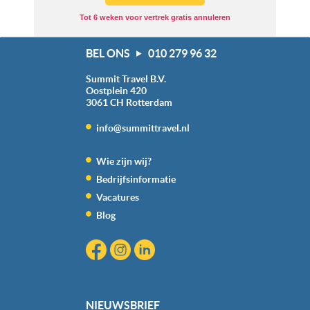
Tot 6 weken voor vertrek gratis annuleren
BEL ONS
010 279 96 32
Summit Travel B.V.
Oostplein 420
3061 CH
Rotterdam
info@summittravel.nl
Wie zijn wij?
Bedrijfsinformatie
Vacatures
Blog
NIEUWSBRIEF