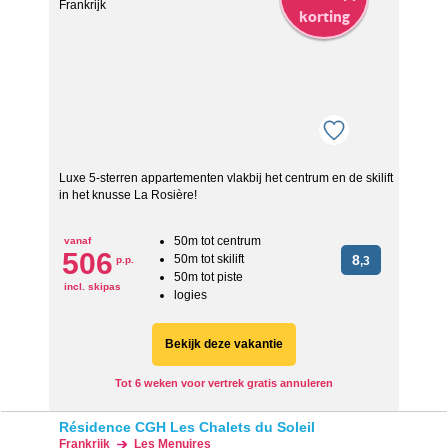
korting
Luxe 5-sterren appartementen vlakbij het centrum en de skilift
in het knusse La Rosière!
50m tot centrum
vanaf
506
50m tot skilift
8
p.p.
,3
50m tot piste
incl. skipas
logies
Bekijk deze vakantie
Tot 6 weken voor vertrek gratis annuleren
Résidence CGH Les Chalets du Soleil
Frankrijk
Les Menuires