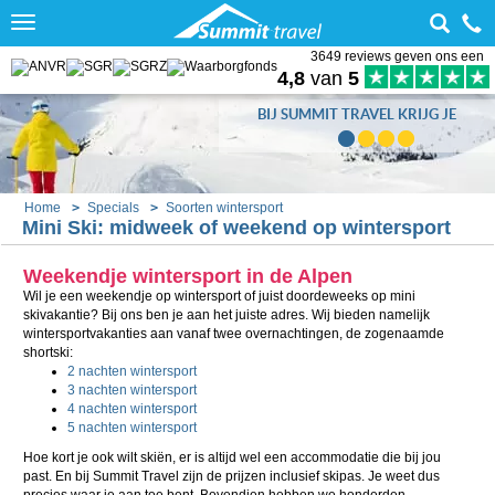
Toggle
navigation
3649 reviews geven ons een
4,8
van
5
BIJ SUMMIT TRAVEL KRIJG JE
Home
Specials
Soorten wintersport
Mini Ski: midweek of weekend op wintersport
Weekendje wintersport in de Alpen
Wil je een weekendje op wintersport of juist doordeweeks op mini
skivakantie? Bij ons ben je aan het juiste adres. Wij bieden namelijk
wintersportvakanties aan vanaf twee overnachtingen, de zogenaamde
shortski:
2 nachten wintersport
3 nachten wintersport
4 nachten wintersport
5 nachten wintersport
Hoe kort je ook wilt skiën, er is altijd wel een accommodatie die bij jou
past. En bij Summit Travel zijn de prijzen inclusief skipas. Je weet dus