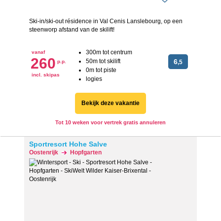
Ski-in/ski-out résidence in Val Cenis Lanslebourg, op een
steenworp afstand van de skilift!
300m tot centrum
vanaf
260
50m tot skilift
6
p.p.
,5
0m tot piste
incl. skipas
logies
Bekijk deze vakantie
Tot 10 weken voor vertrek gratis annuleren
Sportresort Hohe Salve
Oostenrijk
Hopfgarten