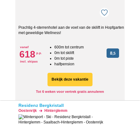
Prachtig 4-sterrenhotel aan de voet van de skilift in Hopfgarten
met geweldige Wellness!
600m tot centrum
vanaf
618
0m tot skilift
8
p.p.
,5
0m tot piste
incl. skipas
halfpension
Bekijk deze vakantie
Tot 6 weken voor vertrek gratis annuleren
Residenz Bergkristall
Oostenrijk
Hinterglemm