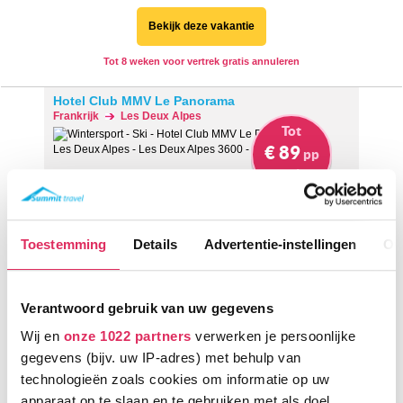
Bekijk deze vakantie
Tot 8 weken voor vertrek gratis annuleren
Hotel Club MMV Le Panorama
Frankrijk
Les Deux Alpes
Tot
€ 89
pp
korting
Toestemming
Details
Advertentie-instellingen
Ov
Verantwoord gebruik van uw gegevens
Gezellig hotel op basis van volpension, op slechts 100 meter
Wij en
onze 1022 partners
verwerken je persoonlijke
van de lift in Les Deux Alpes!
gegevens (bijv. uw IP-adres) met behulp van
750m tot centrum
technologieën zoals cookies om informatie op uw
vanaf
352
100m tot skilift
8
p.p.
,0
apparaat op te slaan en te gebruiken met als doel