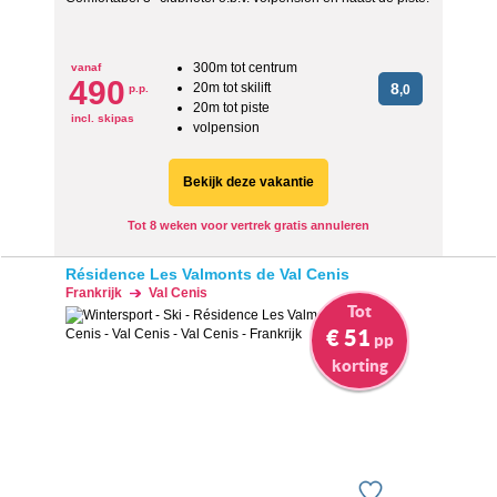
300m tot centrum
vanaf
490
20m tot skilift
8
p.p.
,0
20m tot piste
incl. skipas
volpension
Bekijk deze vakantie
Tot 8 weken voor vertrek gratis annuleren
Résidence Les Valmonts de Val Cenis
Frankrijk
Val Cenis
Tot
€ 51
pp
korting