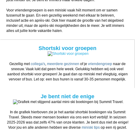
Voor vriendengroepen is een miniski vaak hét moment om er samen
tussenuit te gaan. En een gezellig weekend met elkaar te beleven,
inclusief actie en après-ski. Ook hier maakt de grootte van het skigebied
minder uit, maar de après-ski mogelijkheden des te meer. Je wilt immers
alles uit jullie korte vakantie halen.
Shortski voor groepen
Gezellig met
collega's
,
meerdere gezinnen
of je
vriendengroep
naar de
sneeuw. Vaak lukt dat geen hele week. Gelukkig hebben wij ook veel
aanbod shortski voor groepen! Je gaat dan op miniski met vliegtuig, eigen
vervoer of bus. Let op: een bus huren is vanaf 30-35 personen mogelijk.
Je bent niet de enige
In de grafiek hierboven zie je het aantal shortski boekingen via Summit
Travel. Steeds meer mensen boeken via ons een kort verblijf. In seizoen
2025-2026 was dat zelfs 47% van onze klanten. Je bent dus niet de enige!
Voor jou en alle anderen hebben we diverse
miniski tips
op een rij gezet.