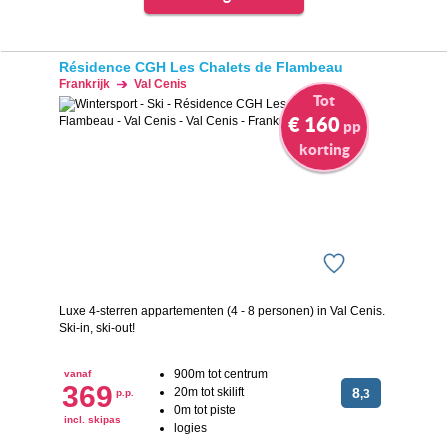
Résidence CGH Les Chalets de Flambeau
Frankrijk
Val Cenis
Tot
€ 160
pp
korting
Luxe 4-sterren appartementen (4 - 8 personen) in Val Cenis.
Ski-in, ski-out!
900m tot centrum
vanaf
369
20m tot skilift
8
p.p.
,3
0m tot piste
incl. skipas
logies