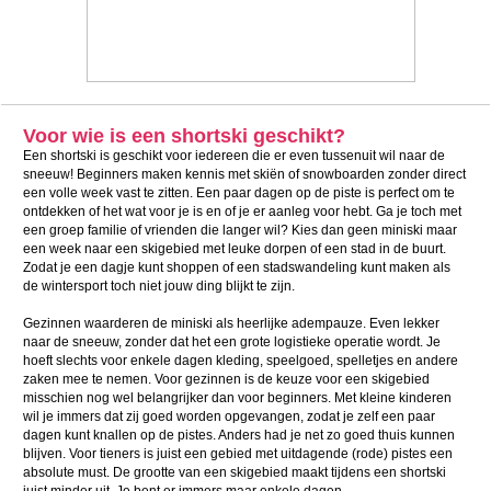
Voor wie is een shortski geschikt?
Een shortski is geschikt voor iedereen die er even tussenuit wil naar de
sneeuw! Beginners maken kennis met skiën of snowboarden zonder direct
een volle week vast te zitten. Een paar dagen op de piste is perfect om te
ontdekken of het wat voor je is en of je er aanleg voor hebt. Ga je toch met
een groep familie of vrienden die langer wil? Kies dan geen miniski maar
een week naar een skigebied met leuke dorpen of een stad in de buurt.
Zodat je een dagje kunt shoppen of een stadswandeling kunt maken als
de wintersport toch niet jouw ding blijkt te zijn.
Gezinnen waarderen de miniski als heerlijke adempauze. Even lekker
naar de sneeuw, zonder dat het een grote logistieke operatie wordt. Je
hoeft slechts voor enkele dagen kleding, speelgoed, spelletjes en andere
zaken mee te nemen. Voor gezinnen is de keuze voor een skigebied
misschien nog wel belangrijker dan voor beginners. Met kleine kinderen
wil je immers dat zij goed worden opgevangen, zodat je zelf een paar
dagen kunt knallen op de pistes. Anders had je net zo goed thuis kunnen
blijven. Voor tieners is juist een gebied met uitdagende (rode) pistes een
absolute must. De grootte van een skigebied maakt tijdens een shortski
juist minder uit. Je bent er immers maar enkele dagen.