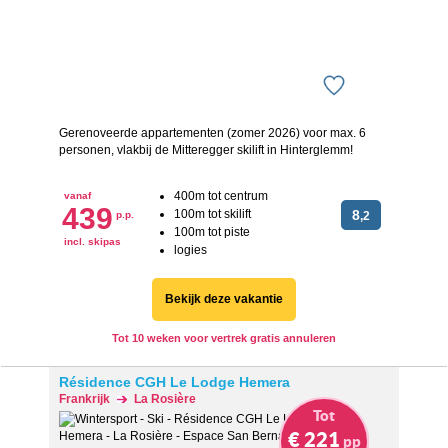
Gerenoveerde appartementen (zomer 2026) voor max. 6
personen, vlakbij de Mitteregger skilift in Hinterglemm!
400m tot centrum
vanaf
439
100m tot skilift
8
p.p.
,2
100m tot piste
incl. skipas
logies
Bekijk deze vakantie
Tot 10 weken voor vertrek gratis annuleren
Résidence CGH Le Lodge Hemera
Frankrijk
La Rosière
Tot
€ 221
pp