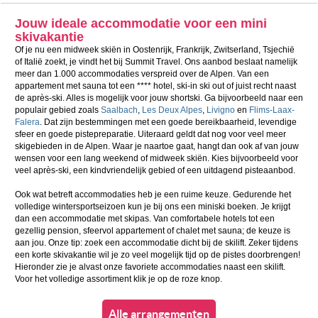
Jouw ideale accommodatie voor een mini
skivakantie
Of je nu een midweek skiën in Oostenrijk, Frankrijk, Zwitserland, Tsjechië
of Italië zoekt, je vindt het bij Summit Travel. Ons aanbod beslaat namelijk
meer dan 1.000 accommodaties verspreid over de Alpen. Van een
appartement met sauna tot een **** hotel, ski-in ski out of juist recht naast
de après-ski. Alles is mogelijk voor jouw shortski. Ga bijvoorbeeld naar een
populair gebied zoals
Saalbach
,
Les Deux Alpes
,
Livigno
en
Flims-Laax-
Falera
. Dat zijn bestemmingen met een goede bereikbaarheid, levendige
sfeer en goede pistepreparatie. Uiteraard geldt dat nog voor veel meer
skigebieden in de Alpen. Waar je naartoe gaat, hangt dan ook af van jouw
wensen voor een lang weekend of midweek skiën. Kies bijvoorbeeld voor
veel après-ski, een kindvriendelijk gebied of een uitdagend pisteaanbod.
Ook wat betreft accommodaties heb je een ruime keuze. Gedurende het
volledige wintersportseizoen kun je bij ons een miniski boeken. Je krijgt
dan een accommodatie met skipas. Van comfortabele hotels tot een
gezellig pension, sfeervol appartement of chalet met sauna; de keuze is
aan jou. Onze tip: zoek een accommodatie dicht bij de skilift. Zeker tijdens
een korte skivakantie wil je zo veel mogelijk tijd op de pistes doorbrengen!
Hieronder zie je alvast onze favoriete accommodaties naast een skilift.
Voor het volledige assortiment klik je op de roze knop.
Alle arrangementen