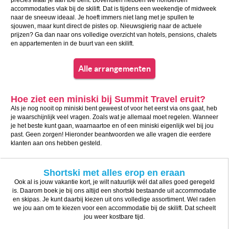
precies waar je aan toe bent. Bovendien hebben we honderden
accommodaties vlak bij de skilift. Dat is tijdens een weekendje of midweek
naar de sneeuw ideaal. Je hoeft immers niet lang met je spullen te
sjouwen, maar kunt direct de pistes op. Nieuwsgierig naar de actuele
prijzen? Ga dan naar ons volledige overzicht van hotels, pensions, chalets
en appartementen in de buurt van een skilift.
Alle arrangementen
Hoe ziet een miniski bij Summit Travel eruit?
Als je nog nooit op miniski bent geweest of voor het eerst via ons gaat, heb
je waarschijnlijk veel vragen. Zoals wat je allemaal moet regelen. Wanneer
je het beste kunt gaan, waarnaartoe en of een miniski eigenlijk wel bij jou
past. Geen zorgen! Hieronder beantwoorden we alle vragen die eerdere
klanten aan ons hebben gesteld.
Shortski met alles erop en eraan
Ook al is jouw vakantie kort, je wilt natuurlijk wél dat alles goed geregeld
is. Daarom boek je bij ons altijd een shortski bestaande uit accommodatie
en skipas. Je kunt daarbij kiezen uit ons volledige assortiment. Wel raden
we jou aan om te kiezen voor een accommodatie bij de skilift. Dat scheelt
jou weer kostbare tijd.