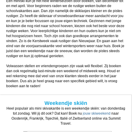
Een miniski kun je het hele winterseizoen door boeken, van december tot
en met april. Voor beginners raden we de rustige weken buiten de
schoolvakanties aan. Dan zijn namelijk de skiklasjes kleiner en de pistes
rustiger. Zo heeft de skileraar of snowboardleraar meer aandacht voor jou
en kun je je beter focussen op jouw eigen techniek. Gezinnen met jonge
kinderen die nog niet naar school hoeven, kiezen ook het beste voor deze
rustige weken. Voor leerplichtige kinderen en hun ouders kun je niet om
het hoogseizoen heen. Toch zijn ook dan goedkope arrangementen te
vinden. Zo is de Kerstweek vaak rustiger dan Nieuwjaar. En gaan aan het
eind van de voorjaarsvakantie veel wintersporters weer naar huis. Boek je
juist dan een weekendje naar de sneeuw, dan worden de pistes steeds
rustiger en kun jij optimaal genieten.
Volwassen stellen en vriendengroepen zijn vaak wél flexibel. Zij boeken
dan ook regelmatig last-minute een weekend of midweek weg. Houd er
wel rekening mee dat veel van onze klanten steeds eerder in het jaar
boeken. Dus als je heel graag naar een specifiek gebied wilt, is vroeg
boeken aan te raden!
Weekendje skiën
Heel populair als mini skivakantie is een weekendje skiën: van donderdag
tot zondag. Wil jij dit ook? Dat kan! Boek nu
jouw skiweekend
naar
Oostenrijk, Frankrijk, Tsjechië, Italië of Zwitserland online via Summit
Travel.