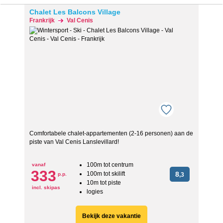
Chalet Les Balcons Village
Frankrijk
Val Cenis
Comfortabele chalet-appartementen (2-16 personen) aan de
piste van Val Cenis Lanslevillard!
100m tot centrum
vanaf
333
100m tot skilift
8
p.p.
,3
10m tot piste
incl. skipas
logies
Bekijk deze vakantie