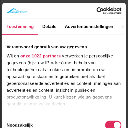
Hotel Ortners Eschenhof (extra ingekocht)
Oostenrijk
Bad Kleinkirchheim
Tot
€ 79
Toestemming
Details
Advertentie-instellingen
Ov
pp
korting
Verantwoord gebruik van uw gegevens
Wij en
onze 1022 partners
verwerken je persoonlijke
gegevens (bijv. uw IP-adres) met behulp van
technologieën zoals cookies om informatie op uw
apparaat op te slaan en te gebruiken met als doel
Fijn 4-sterrenhotel met zwembad en wellness in Bad
gepersonaliseerde advertenties en content, metingen aan
Kleinkirchheim!
advertenties en content, inzicht in publiek en
productontwikkeling. U kunt kiezen wie uw gegevens
400m tot centrum
vanaf
479
350m tot skilift
gebruikt en met welke doelen.
p.p.
150m tot piste
incl. skipas
halfpension
Als u het toestaat, willen we ook graag:
Toestemmingsselectie
Noodzakelijk
Informatie verzamelen over uw geografische
Bekijk deze vakantie