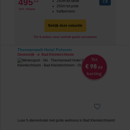
495
250m tot skilift
7
p.p.
,0
250m tot piste
incl. skipas
halfpension
Bekijk deze vakantie
Tot 6 weken voor vertrek gratis annuleren
Thermenwelt Hotel Pulverer
Oostenrijk
Bad Kleinkirchheim
Tot
€ 98
pp
korting
Luxe 5-sterrenhotel met grote wellness in Bad Kleinkirchheim!