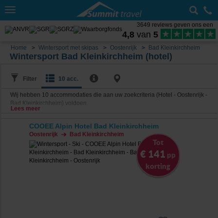
Toggle
navigation
3649 reviews geven ons een
4,8
van
5
Home
Wintersport met skipas
Oostenrijk
Bad Kleinkirchheim
Wintersport Bad Kleinkirchheim (hotel)
Filter
10 acc.
Wij hebben
10
accommodaties die aan uw zoekcriteria (Hotel - Oostenrijk -
Bad Kleinkirchheim) voldoen.
Lees meer
COOEE Alpin Hotel Bad Kleinkirchheim
Oostenrijk
Bad Kleinkirchheim
Tot
€ 141
pp
korting