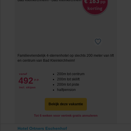
€ 163
pp
korting
Familievriendelijk 4-sterrenhotel op slechts 200 meter van lift
en centrum van Bad Kleinkirchheim!
200m tot centrum
vanaf
492
200m tot skilift
p.p.
200m tot piste
incl. skipas
halfpension
Bekijk deze vakantie
Tot 6 weken voor vertrek gratis annuleren
Hotel Ortners Eschenhof