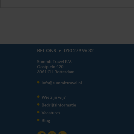
BEL ONS
010 279 96 32
Summit Travel B.V.
Oostplein 420
3061 CH
Rotterdam
info@summittravel.nl
Wie zijn wij?
Bedrijfsinformatie
Vacatures
Blog