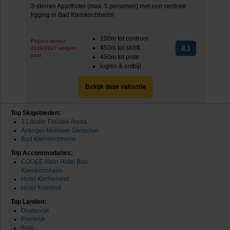
3-sterren Aparthotel (max. 5 personen) met een centrale
ligging in Bad Kleinkirchheim!
100m tot centrum
Prijzen winter
450m tot skilift
8
2026/2027 volgen
,3
zsm
450m tot piste
logies & ontbijt
Bekijk deze vakantie
Top Skigebieden:
3 Länder Freizeit-Arena
Ankogel-Mölltaler Gletscher
Bad Kleinkirchheim
Top Accommodaties:
COOEE Alpin Hotel Bad
Kleinkirchheim
Hotel Kirchenwirt
Hotel Kolmhof
Top Landen:
Oostenrijk
Frankrijk
Italië