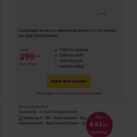
Comfortabel en knus 3-sterrenhotel gelegen in het centrum
van Bad Kleinkirchheim!
150m tot centrum
vanaf
399
500m tot skilift
p.p.
500m tot piste
incl. skipas
logies & ontbijt
Bekijk deze vakantie
Tot 6 weken voor vertrek gratis annuleren
Hotel Kolmhof
Oostenrijk
Bad Kleinkirchheim
Tot
€ 63
pp
korting