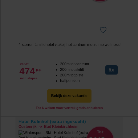
4-sterren familiehotel vlakbij het centrum met ruime wellness!
200m tot centrum
vanaf
474
200m tot skilift
8
p.p.
,0
200m tot piste
incl. skipas
halfpension
Bekijk deze vakantie
Tot 6 weken voor vertrek gratis annuleren
Hotel Kolmhof (extra ingekocht)
Oostenrijk
Bad Kleinkirchheim
Tot