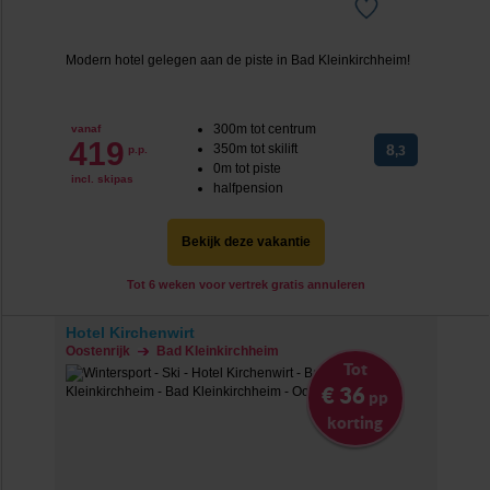
Modern hotel gelegen aan de piste in Bad Kleinkirchheim!
300m tot centrum
vanaf
419
350m tot skilift
8
p.p.
,3
0m tot piste
incl. skipas
halfpension
Bekijk deze vakantie
Tot 6 weken voor vertrek gratis annuleren
Hotel Kirchenwirt
Oostenrijk
Bad Kleinkirchheim
Tot
€ 36
pp
korting