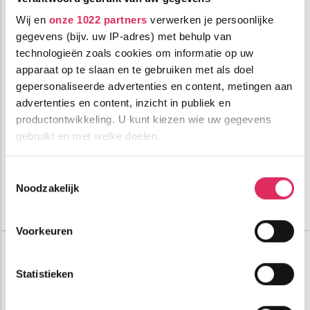
Wij en
onze 1022 partners
verwerken je persoonlijke
gegevens (bijv. uw IP-adres) met behulp van
technologieën zoals cookies om informatie op uw
apparaat op te slaan en te gebruiken met als doel
Prachtig 4-sterren(superior) hotel aan de piste van Bürserberg!
gepersonaliseerde advertenties en content, metingen aan
advertenties en content, inzicht in publiek en
3300m tot centrum
vanaf
productontwikkeling. U kunt kiezen wie uw gegevens
553
100m tot skilift
8
p.p.
,6
gebruikt en met welke doelen.
0m tot piste
incl. skipas
halfpension
Als u het toestaat, willen we ook graag:
Toestemmingsselectie
Bekijk deze vakantie
Noodzakelijk
Informatie verzamelen over uw geografische
locatie, die tot een paar meter nauwkeurig kan zijn
Tot 6 weken voor vertrek gratis annuleren
Uw apparaat identificeren door het actief te
Voorkeuren
scannen op specifieke eigenschappen (fingerprinting)
Top Skigebieden:
3 Länder Freizeit-Arena
Lees meer over hoe uw persoonlijke gegevens worden
Ankogel-Mölltaler Gletscher
Statistieken
verwerkt en stel uw voorkeuren in het
detailgedeelte
in.
Bad Kleinkirchheim
U kunt uw toestemming op elk moment wijzigen of
Top Accommodaties:
intrekken in de Cookieverklaring.
Alpen Suites Brandnertal