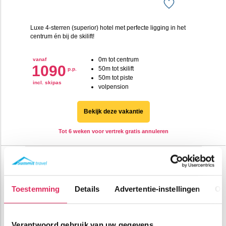
Luxe 4-sterren (superior) hotel met perfecte ligging in het
centrum én bij de skilift!
0m tot centrum
vanaf
1090
50m tot skilift
p.p.
50m tot piste
incl. skipas
volpension
Bekijk deze vakantie
Tot 6 weken voor vertrek gratis annuleren
Alpinresort Schillerkopf
Oostenrijk
Bürserberg
Toestemming
Details
Advertentie-instellingen
Ov
Verantwoord gebruik van uw gegevens