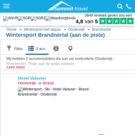
Toggle
navigation
3649 reviews geven ons een
4,8
van
5
Home
Wintersport met skipas
Oostenrijk
Brandnertal
Wintersport Brandnertal (aan de piste)
Filter
2 acc.
Wij hebben
2
accommodaties die aan uw zoekcriteria (Oostenrijk -
Brandnertal - Piste: aan de piste) voldoen.
Lees meer
Hotel Valavier
Oostenrijk
Brand