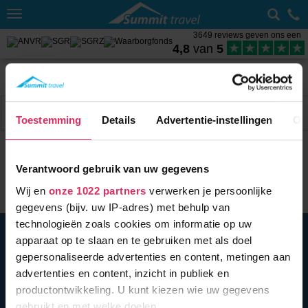
Toggle
navigation
3649 reviews geven ons een
4,8
van
5
Home
Wintersport met skipas
Oostenrijk
Weer Dachstein West
Filter
5 acc.
Toestemming
Details
Advertentie-instellingen
Ov
Verantwoord gebruik van uw gegevens
Wij en
onze 1022 partners
verwerken je persoonlijke
gegevens (bijv. uw IP-adres) met behulp van
technologieën zoals cookies om informatie op uw
BEL ONS
010 279 96 32
apparaat op te slaan en te gebruiken met als doel
Summit Travel B.V.
gepersonaliseerde advertenties en content, metingen aan
Oostplein 420
advertenties en content, inzicht in publiek en
3061 CH
Rotterdam
productontwikkeling. U kunt kiezen wie uw gegevens
info@summittravel.nl
gebruikt en met welke doelen.