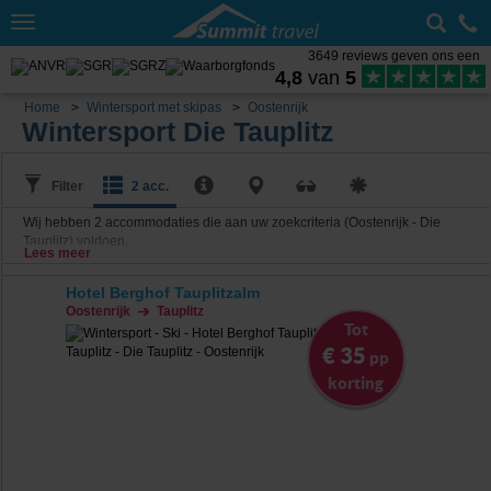
Toggle
navigation
3649 reviews geven ons een
4,8
van
5
Home
Wintersport met skipas
Oostenrijk
Wintersport Die Tauplitz
Filter
2 acc.
Wij hebben
2
accommodaties die aan uw zoekcriteria (Oostenrijk - Die
Tauplitz) voldoen.
Lees meer
Hotel Berghof Tauplitzalm
Oostenrijk
Tauplitz
Tot
€ 35
pp
korting