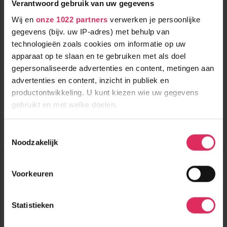
Verantwoord gebruik van uw gegevens
Wij en
onze 1022 partners
verwerken je persoonlijke
gegevens (bijv. uw IP-adres) met behulp van
technologieën zoals cookies om informatie op uw
Rustig gelegen 3-sterrenhotel op loopafstand van de skilift
apparaat op te slaan en te gebruiken met als doel
in Tauplitz, op de berg!
gepersonaliseerde advertenties en content, metingen aan
advertenties en content, inzicht in publiek en
16000m tot centrum
Prijzen winter
productontwikkeling. U kunt kiezen wie uw gegevens
150m tot skilift
9
2026/2027 volgen
,3
gebruikt en met welke doelen.
zsm
150m tot piste
halfpension
Als u het toestaat, willen we ook graag:
Toestemmingsselectie
Bekijk deze vakantie
Noodzakelijk
Informatie verzamelen over uw geografische
locatie, die tot een paar meter nauwkeurig kan zijn
Top Skigebieden:
Uw apparaat identificeren door het actief te
3 Länder Freizeit-Arena
Voorkeuren
Ankogel-Mölltaler Gletscher
scannen op specifieke eigenschappen (fingerprinting)
Bad Kleinkirchheim
Lees meer over hoe uw persoonlijke gegevens worden
Top Accommodaties:
Statistieken
verwerkt en stel uw voorkeuren in het
detailgedeelte
in.
Hotel Berghof Tauplitzalm
Hotel Alpenrose
U kunt uw toestemming op elk moment wijzigen of
Pension Riedlsperger