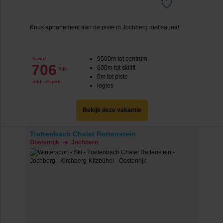
Knus appartement aan de piste in Jochberg met sauna!
9500m tot centrum
vanaf
706
600m tot skilift
p.p.
0m tot piste
incl. skipas
logies
Bekijk deze vakantie
Trattenbach Chalet Rettenstein
Oostenrijk
Jochberg