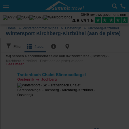
Toggle
navigation
3649 reviews geven ons een
4,8
van
5
Home
Wintersport met skipas
Oostenrijk
Kirchberg-Kitzbühel
Wintersport Kirchberg-Kitzbühel (aan de piste)
Filter
4 acc.
Wij hebben
4
accommodaties die aan uw zoekcriteria (Oostenrijk -
Kirchberg-Kitzbühel - Piste: aan de piste) voldoen.
Lees meer
Trattenbach Chalet Bärenbadkogel
Oostenrijk
Jochberg