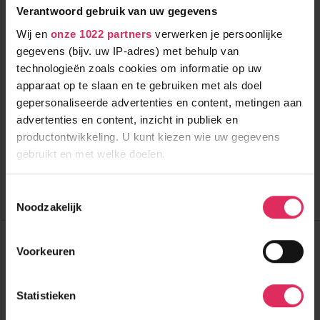
Verantwoord gebruik van uw gegevens
Wij en
onze 1022 partners
verwerken je persoonlijke
gegevens (bijv. uw IP-adres) met behulp van
4-sterrenhotel met sauna en zwembad vlakbij het centrum van
Kirchberg!
technologieën zoals cookies om informatie op uw
apparaat op te slaan en te gebruiken met als doel
300m tot centrum
vanaf
gepersonaliseerde advertenties en content, metingen aan
476
1200m tot skilift
8
p.p.
,5
advertenties en content, inzicht in publiek en
50m tot piste
incl. skipas
productontwikkeling. U kunt kiezen wie uw gegevens
halfpension
gebruikt en met welke doelen.
Bekijk deze vakantie
Als u het toestaat, willen we ook graag:
Toestemmingsselectie
Tot 6 weken voor vertrek gratis annuleren
Noodzakelijk
Informatie verzamelen over uw geografische
locatie, die tot een paar meter nauwkeurig kan zijn
Hotel Kirchberger Hof (extra ingekocht)
Uw apparaat identificeren door het actief te
Oostenrijk
Kirchberg
Voorkeuren
scannen op specifieke eigenschappen (fingerprinting)
Lees meer over hoe uw persoonlijke gegevens worden
Statistieken
verwerkt en stel uw voorkeuren in het
detailgedeelte
in.
U kunt uw toestemming op elk moment wijzigen of