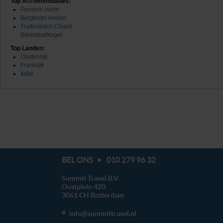
Top Accommodaties:
Pension Heim
kunnen ontvangen en verwerken.
Berghotel Holzer
Trattenbach Chalet
Bärenbadkogel
Top Landen:
Oostenrijk
Frankrijk
Italië
BEL ONS
010 279 96 32
Summit Travel B.V.
Oostplein 420
3061 CH
Rotterdam
info@summittravel.nl