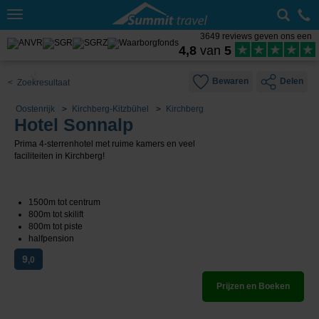
Toggle
navigation
3649 reviews geven ons een
4,8
van
5
Bewaren
Delen
< Zoekresultaat
Oostenrijk
Kirchberg-Kitzbühel
Kirchberg
Hotel Sonnalp
Prima 4-sterrenhotel met ruime kamers en veel
faciliteiten in Kirchberg!
1500m tot centrum
800m tot skilift
800m tot piste
halfpension
9
,0
Prijzen en Boeken