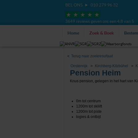
BEL ONS
010 279 96 32
4,8 van 5
3649 reviews geven ons een
Home
Zoek & Boek
Beste
<
Terug naar zoekresultaat
Oostenrijk
Kirchberg-Kitzbühel
K
Pension Heim
Knus pension, gelegen in het hart van Ki
0m tot centrum
1200m tot skilift
1200m tot piste
logies & ontbijt