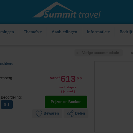
mmingen
Thema's
Aanbiedingen
Informatie
Bedrij
Vorige accommodatie
3
irchberg
613
rchberg.
vanaf
p.p.
incl. skipas
( januari )
Beoordeling:
Prijzen en Boeken
9
,1
Bewaren
Delen