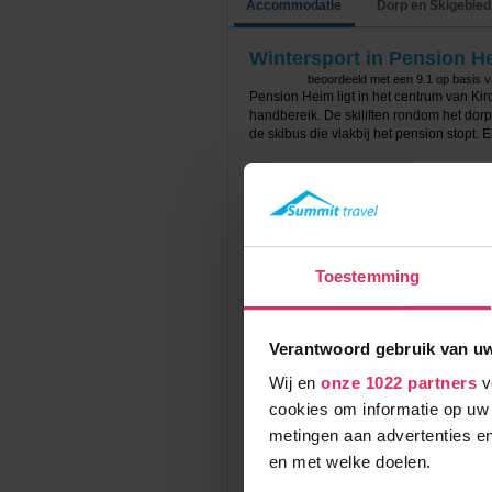
Accommodatie
Dorp en Skigebied
Wintersport in Pension H
beoordeeld met een
9.1
op basis 
Pension Heim ligt in het centrum van Kir
handbereik. De skiliften rondom het dorp
de skibus die vlakbij het pension stopt. 
Pension Heim beschikt over een wellnes
regendouches en relaxruimte, een restaur
gehele pension). Verder is er een onde
skiberging aanwezig. In totaal zijn er 2
appartementen.
Toestemming
De kamers en appartementen worden i
3-persoonskamers zijn allemaal voorzi
toilet, satelliet-televisie en een balko
gerenoveerde badkamer met douche en t
Verantwoord gebruik van u
eethoek, een keuken met een 4-pits kookpl
televisie en een groot balkon. Er zijn 
Wij en
onze 1022 partners
v
(28m2) en met 1 of 2 slaapkamers voor 
cookies om informatie op uw 
Het verblijf is op basis van logies & ontbi
metingen aan advertenties en
halfpension bij te boeken met een 3-ga
en met welke doelen.