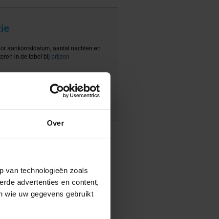
ie
oor aankomstdatum, aantal nachten en
eren in de tabel bij
prijzen
Over
p van technologieën zoals
erde advertenties en content,
en wie uw gegevens gebruikt