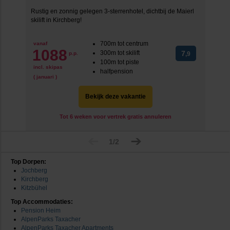
Rustig en zonnig gelegen 3-sterrenhotel, dichtbij de Maierl
skilift in Kirchberg!
700m tot centrum
vanaf
1088
300m tot skilift
7
p.p.
,9
100m tot piste
incl. skipas
halfpension
( januari )
Bekijk deze vakantie
Tot 6 weken voor vertrek gratis annuleren
1/2
Top Dorpen:
Jochberg
Kirchberg
Kitzbühel
Top Accommodaties:
Pension Heim
AlpenParks Taxacher
AlpenParks Taxacher Apartments