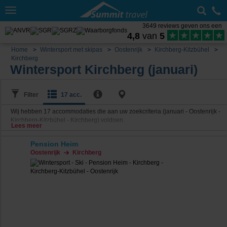
Toggle
navigation
3649 reviews geven ons een
4,8
van
5
Home
Wintersport met skipas
Oostenrijk
Kirchberg-Kitzbühel
Kirchberg
Wintersport Kirchberg (januari)
Filter
17 acc.
Wij hebben
17
accommodaties die aan uw zoekcriteria (januari - Oostenrijk -
Kirchberg-Kitzbühel - Kirchberg) voldoen.
Lees meer
Pension Heim
Oostenrijk
Kirchberg