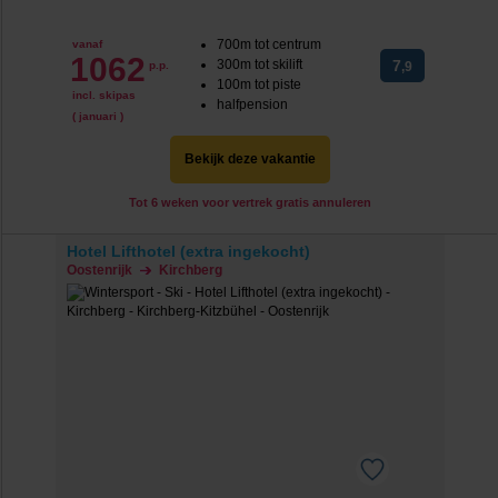
700m tot centrum
vanaf
1062
300m tot skilift
7
p.p.
,9
100m tot piste
incl. skipas
halfpension
( januari )
Bekijk deze vakantie
Tot 6 weken voor vertrek gratis annuleren
Hotel Lifthotel (extra ingekocht)
Oostenrijk
Kirchberg