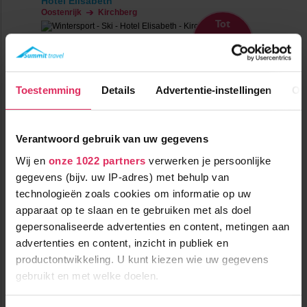
Hotel Elisabeth
Oostenrijk
Kirchberg
Tot
€ 193
pp
korting
Toestemming
Details
Advertentie-instellingen
Ov
Verantwoord gebruik van uw gegevens
Wij en
onze 1022 partners
verwerken je persoonlijke
Luxe 4-sterren superior hotel in Kirchberg met heerlijke
gegevens (bijv. uw IP-adres) met behulp van
wellness! De skibus stopt voor de deur.
technologieën zoals cookies om informatie op uw
apparaat op te slaan en te gebruiken met als doel
1700m tot centrum
vanaf
565
1200m tot skilift
8
p.p.
,5
gepersonaliseerde advertenties en content, metingen aan
100m tot piste
advertenties en content, inzicht in publiek en
incl. skipas
halfpension
( januari )
productontwikkeling. U kunt kiezen wie uw gegevens
gebruikt en met welke doelen.
Bekijk deze vakantie