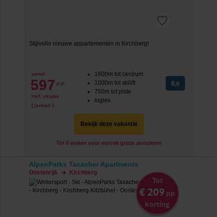
Stijlvolle nieuwe appartementen in Kirchberg!
1600m tot centrum
vanaf
597
1000m tot skilift
8
p.p.
,6
750m tot piste
incl. skipas
logies
( januari )
Bekijk deze vakantie
Tot 6 weken voor vertrek gratis annuleren
AlpenParks Taxacher Apartments
Oostenrijk
Kirchberg
Tot
€ 209
pp
korting