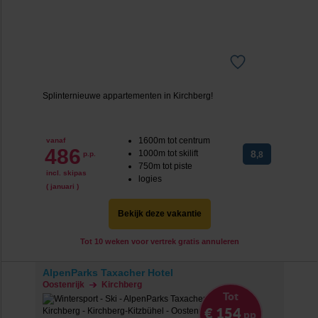
Splinternieuwe appartementen in Kirchberg!
1600m tot centrum
vanaf
486
1000m tot skilift
8
p.p.
,8
750m tot piste
incl. skipas
logies
( januari )
Bekijk deze vakantie
Tot 10 weken voor vertrek gratis annuleren
AlpenParks Taxacher Hotel
Oostenrijk
Kirchberg
Tot
€ 154
pp