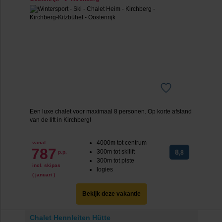
Een luxe chalet voor maximaal 8 personen. Op korte afstand
van de lift in Kirchberg!
4000m tot centrum
vanaf
787
300m tot skilift
8
p.p.
,8
300m tot piste
incl. skipas
logies
( januari )
Bekijk deze vakantie
Chalet Hennleiten Hütte