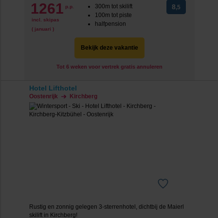
1261
300m tot skilift
8
p.p.
,5
100m tot piste
incl. skipas
halfpension
( januari )
Bekijk deze vakantie
Tot 6 weken voor vertrek gratis annuleren
Hotel Lifthotel
Oostenrijk
Kirchberg
Rustig en zonnig gelegen 3-sterrenhotel, dichtbij de Maierl
skilift in Kirchberg!