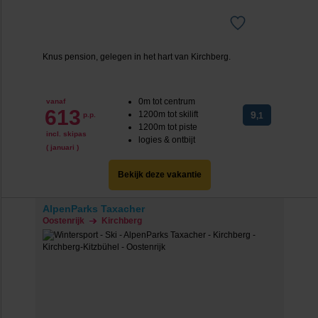
Knus pension, gelegen in het hart van Kirchberg.
0m tot centrum
vanaf
613
1200m tot skilift
9
p.p.
,1
1200m tot piste
incl. skipas
logies & ontbijt
( januari )
Bekijk deze vakantie
AlpenParks Taxacher
Oostenrijk
Kirchberg