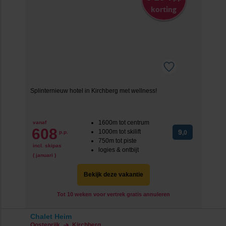
korting
Splinternieuw hotel in Kirchberg met wellness!
1600m tot centrum
vanaf
608
1000m tot skilift
9
p.p.
,0
750m tot piste
incl. skipas
logies & ontbijt
( januari )
Bekijk deze vakantie
Tot 10 weken voor vertrek gratis annuleren
Chalet Heim
Oostenrijk
Kirchberg