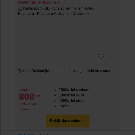
Oostenrijk
Kirchberg
Typisch Oostenrijks chalet met prachtig uitzicht en sauna!
2500m tot centrum
vanaf
808
1000m tot skilift
p.p.
1000m tot piste
incl. skipas
logies
( januari )
Bekijk deze vakantie