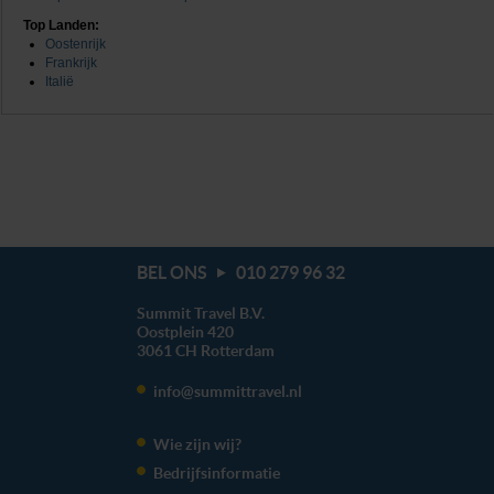
Top Landen:
Oostenrijk
Frankrijk
Italië
BEL ONS
010 279 96 32
Summit Travel B.V.
Oostplein 420
3061 CH
Rotterdam
info@summittravel.nl
Wie zijn wij?
Bedrijfsinformatie