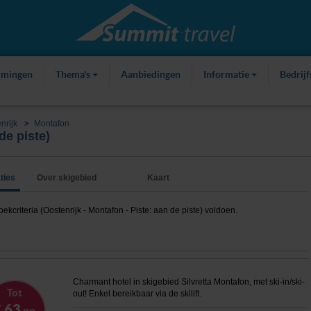
mmingen
Thema's
Aanbiedingen
Informatie
Bedrij
nrijk
Montafon
de piste)
ties
Over skigebied
Kaart
criteria (Oostenrijk - Montafon - Piste: aan de piste) voldoen.
Charmant hotel in skigebied Silvretta Montafon, met ski-in/ski-
Tot
out! Enkel bereikbaar via de skilift.
 63
pp