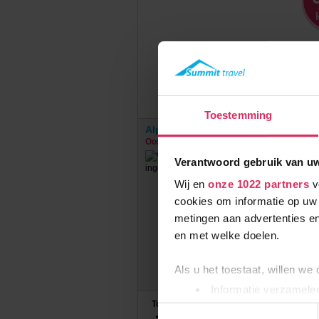
Toestemming
Alpenhotel Garfrescha (extra ingek
Oostenrijk
St. Gallenkirch
Verantwoord gebruik van u
€
Wij en
onze 1022 partners
v
cookies om informatie op uw 
metingen aan advertenties en
en met welke doelen.
Als u het toestaat, willen we
Informatie verzamelen
Top Skigebieden:
Uw apparaat identific
Toestemmingsselectie
3 Länder Freizeit-Arena