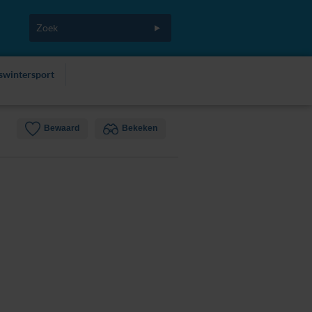
fswintersport
Bewaard
Bekeken