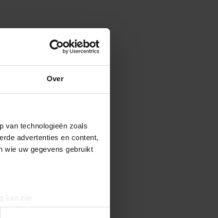
Over
p van technologieën zoals
erde advertenties en content,
en wie uw gegevens gebruikt
g kan zijn
erprinting)