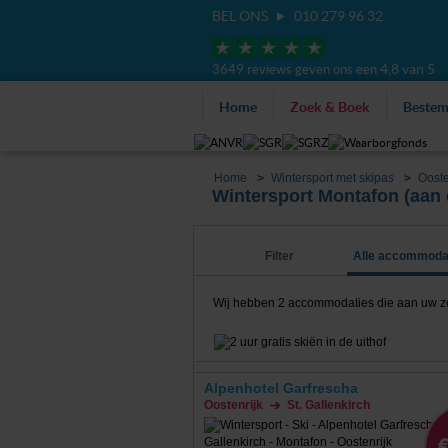
BEL ONS
010 279 96 32
4,8 van 5
3649 reviews geven ons een
Home
Zoek & Boek
Beste
Home
Wintersport met skipas
Ooste
Wintersport Montafon (aan 
Filter
Alle accommoda
Wij hebben
2
accommodaties die aan uw zoek
Alpenhotel Garfrescha
Oostenrijk
St. Gallenkirch
€