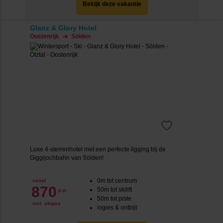
Bekijk deze vakantie
Glanz & Glory Hotel
Oostenrijk
Sölden
Luxe 4-sterrenhotel met een perfecte ligging bij de
Giggijochbahn van Sölden!
0m tot centrum
vanaf
870
50m tot skilift
p.p.
50m tot piste
incl. skipas
logies & ontbijt