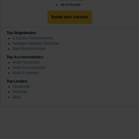
all-inclusive
Bekijk deze vakantie
Top Skigebieden:
3 Länder Freizeit-Arena
Ankogel-Mölltaler Gletscher
Bad Kleinkirchheim
Top Accommodaties:
Hotel Tyrolerhof
Hotel Zum Hirschen
Hotel Lohmann
Top Landen:
Oostenrijk
Frankrijk
Italië