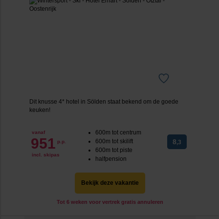
Dit knusse 4* hotel in Sölden staat bekend om de goede
keuken!
600m tot centrum
vanaf
951
600m tot skilift
8
p.p.
,3
600m tot piste
incl. skipas
halfpension
Bekijk deze vakantie
Tot 6 weken voor vertrek gratis annuleren