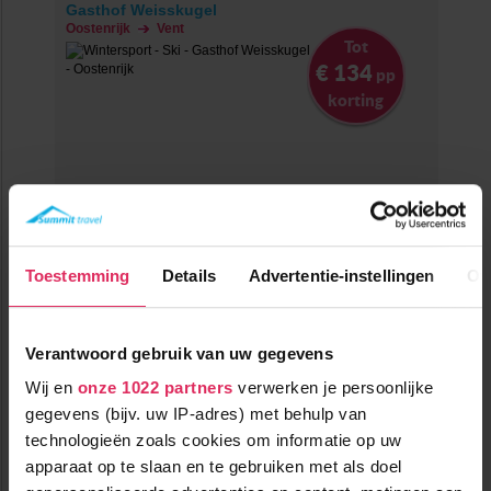
Gasthof Weisskugel
Oostenrijk
Vent
Tot
€ 134
pp
korting
Toestemming
Details
Advertentie-instellingen
Ov
Knus familiehotel vlakbij de piste en skilift in Vent!
0m tot centrum
vanaf
Verantwoord gebruik van uw gegevens
460
100m tot skilift
6
p.p.
,0
100m tot piste
Wij en
onze 1022 partners
verwerken je persoonlijke
incl. skipas
halfpension
gegevens (bijv. uw IP-adres) met behulp van
technologieën zoals cookies om informatie op uw
Bekijk deze vakantie
apparaat op te slaan en te gebruiken met als doel