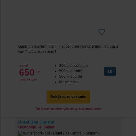
Gastvrij 3-sterrenhotel in het centrum van Obergurgl op basis
van "halfpension plus"!
200m tot centrum
vanaf
650
500m tot skilift
10
p.p.
500m tot piste
incl. skipas
halfpension
Bekijk deze vakantie
Tot 6 weken voor vertrek gratis annuleren
Hotel Das Central
Oostenrijk
Sölden