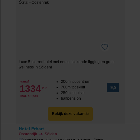
Luxe 5-sterrenhotel met een uitstekende ligging en grote
wellness in Sölden!
200m tot centrum
vanaf
1334
700m tot skilift
9
p.p.
,0
250m tot piste
incl. skipas
halfpension
Bekijk deze vakantie
Hotel Erhart
Oostenrijk
Sölden