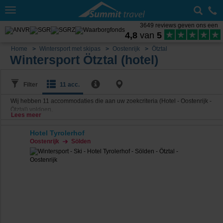
Toggle
navigation
3649 reviews geven ons een
4,8
van
5
Home
Wintersport met skipas
Oostenrijk
Ötztal
Wintersport Ötztal (hotel)
Filter
11 acc.
Wij hebben
11
accommodaties die aan uw zoekcriteria (Hotel - Oostenrijk -
Ötztal) voldoen.
Lees meer
Hotel Tyrolerhof
Oostenrijk
Sölden