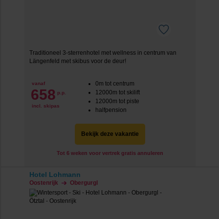
Traditioneel 3-sterrenhotel met wellness in centrum van
Längenfeld met skibus voor de deur!
0m tot centrum
vanaf
658
12000m tot skilift
p.p.
12000m tot piste
incl. skipas
halfpension
Bekijk deze vakantie
Tot 6 weken voor vertrek gratis annuleren
Hotel Lohmann
Oostenrijk
Obergurgl