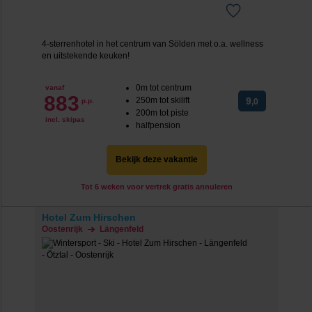
4-sterrenhotel in het centrum van Sölden met o.a. wellness
en uitstekende keuken!
0m tot centrum
vanaf
883
250m tot skilift
9
p.p.
,0
200m tot piste
incl. skipas
halfpension
Bekijk deze vakantie
Tot 6 weken voor vertrek gratis annuleren
Hotel Zum Hirschen
Oostenrijk
Längenfeld