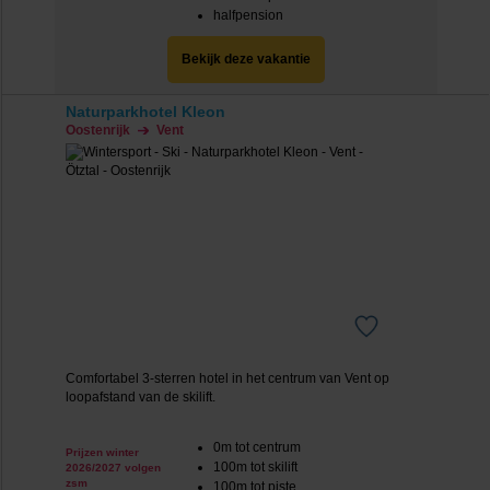
halfpension
Bekijk deze vakantie
Naturparkhotel Kleon
Oostenrijk
Vent
Comfortabel 3-sterren hotel in het centrum van Vent op
loopafstand van de skilift.
0m tot centrum
Prijzen winter
100m tot skilift
2026/2027 volgen
zsm
100m tot piste