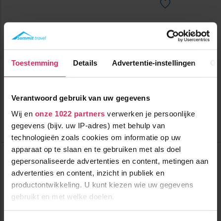
Luxe 4-sterrenhotel in Mandarfen met ski in/ski out
mogelijkheid!
0m tot centrum
vanaf
Toestemming
Details
Advertentie-instellingen
Ov
1345
50m tot skilift
9
p.p.
,0
0m tot piste
incl. skipas
halfpension
Verantwoord gebruik van uw gegevens
Bekijk deze vakantie
Wij en
onze 1022 partners
verwerken je persoonlijke
gegevens (bijv. uw IP-adres) met behulp van
Tot 6 weken voor vertrek gratis annuleren
technologieën zoals cookies om informatie op uw
apparaat op te slaan en te gebruiken met als doel
Top Skigebieden:
3 Länder Freizeit-Arena
gepersonaliseerde advertenties en content, metingen aan
Ankogel-Mölltaler Gletscher
advertenties en content, inzicht in publiek en
Bad Kleinkirchheim
productontwikkeling. U kunt kiezen wie uw gegevens
Top Accommodaties:
gebruikt en met welke doelen.
Hotel Mittagskogel
Hotel Möderle
Hotel Sport & Vital Seppl
Als u het toestaat, willen we ook graag: