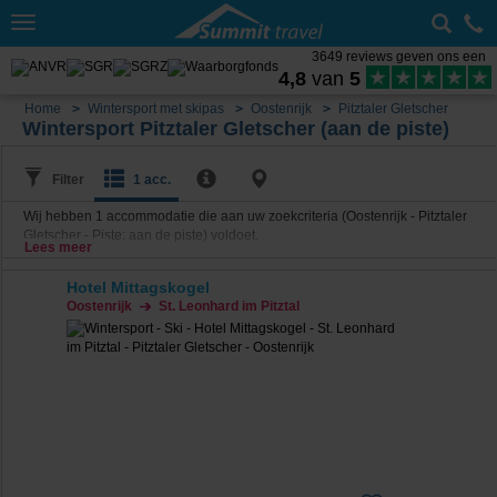
Toggle
navigation
3649 reviews geven ons een
4,8
van
5
Home
Wintersport met skipas
Oostenrijk
Pitztaler Gletscher
Wintersport Pitztaler Gletscher (aan de piste)
Filter
1 acc.
Wij hebben
1
accommodatie die aan uw zoekcriteria (Oostenrijk - Pitztaler
Gletscher - Piste: aan de piste) voldoet.
Lees meer
Hotel Mittagskogel
Oostenrijk
St. Leonhard im Pitztal