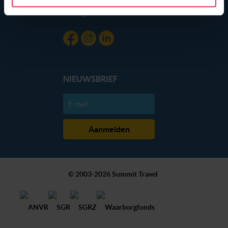
gebruik van hun services. Wil je niet dat dit gebeurt? Pas
Blog
dan hieronder jouw voorkeuren aan. Goed om te weten:
je kunt jouw voorkeuren altijd aanpassen. Klik daarvoor
op de lichtblauwe knop linksonder in beeld en kies voor
‘verander jouw toestemming’. Je kunt dan weer per type
cookie aangeven of je die wel of niet wilt toestaan.
NIEUWSBRIEF
We werken samen met
20 derden
die uw gegevens
kunnen ontvangen en verwerken.
© 2003-2026 Summit Travel