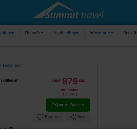
mmingen
Thema's
Aanbiedingen
Informatie
Bedrij
Fieberbrunn
879
kiliften en
vanaf
p.p.
incl. skipas
( januari )
Prijzen en Boeken
Bewaren
Delen
leren