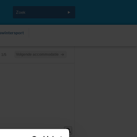
fswintersport
Volgende accommodatie
1/5