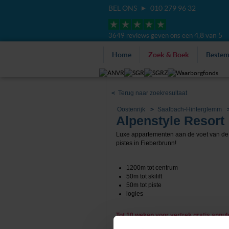
BEL ONS
010 279 96 32
4,8 van 5
3649 reviews geven ons een
Home
Zoek & Boek
Beste
<
Terug naar zoekresultaat
Oostenrijk
Saalbach-Hinterglemm
Alpenstyle Resort
Luxe appartementen aan de voet van de s
pistes in Fieberbrunn!
1200m tot centrum
50m tot skilift
50m tot piste
logies
Tot 10 weken voor vertrek gratis annu