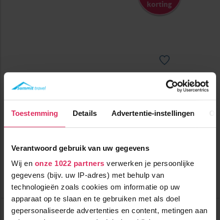
korting
Modern 4-sterrenhotel met wellness, direct aan de piste in
Fieberbrunn!
Toestemming
Details
Advertentie-instellingen
Ov
1200m tot centrum
vanaf
567
0m tot skilift
9
p.p.
,2
0m tot piste
incl. skipas
logies & ontbijt
( januari )
Verantwoord gebruik van uw gegevens
Wij en
onze 1022 partners
verwerken je persoonlijke
Bekijk deze vakantie
gegevens (bijv. uw IP-adres) met behulp van
Tot 6 weken voor vertrek gratis annuleren
technologieën zoals cookies om informatie op uw
apparaat op te slaan en te gebruiken met als doel
Hotel Obermair
gepersonaliseerde advertenties en content, metingen aan
Oostenrijk
Fieberbrunn