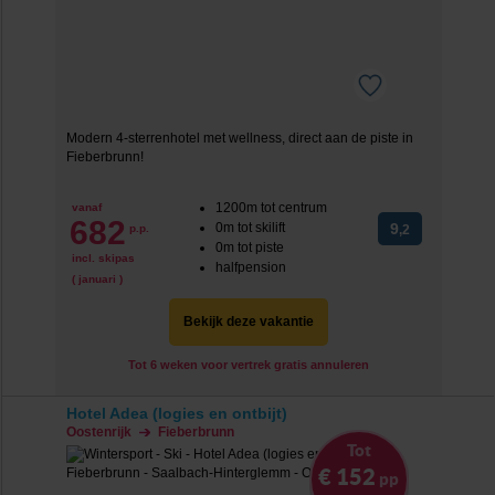
Modern 4-sterrenhotel met wellness, direct aan de piste in
Fieberbrunn!
1200m tot centrum
vanaf
682
0m tot skilift
9
p.p.
,2
0m tot piste
incl. skipas
halfpension
( januari )
Bekijk deze vakantie
Tot 6 weken voor vertrek gratis annuleren
Hotel Adea (logies en ontbijt)
Oostenrijk
Fieberbrunn
Tot
€ 152
pp