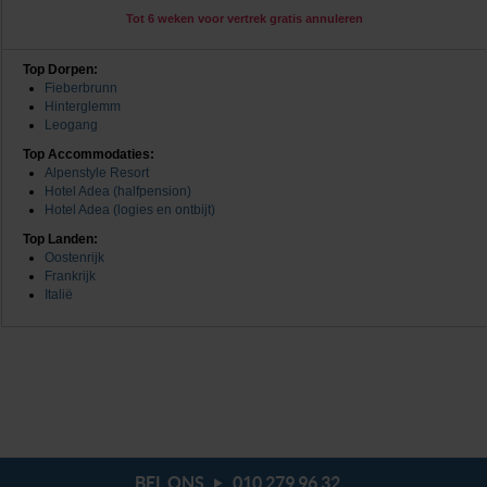
Tot 6 weken voor vertrek gratis annuleren
Top Dorpen:
Fieberbrunn
Hinterglemm
Leogang
Top Accommodaties:
Alpenstyle Resort
Hotel Adea (halfpension)
Hotel Adea (logies en ontbijt)
Top Landen:
Oostenrijk
Frankrijk
Italië
BEL ONS
010 279 96 32