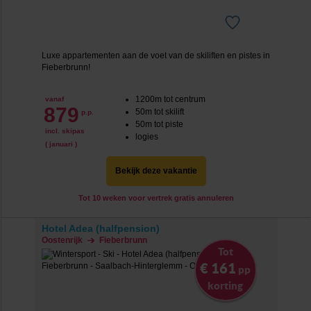
Luxe appartementen aan de voet van de skiliften en pistes in
Fieberbrunn!
1200m tot centrum
vanaf
879
50m tot skilift
p.p.
50m tot piste
incl. skipas
logies
( januari )
Bekijk deze vakantie
Tot 10 weken voor vertrek gratis annuleren
Hotel Adea (halfpension)
Oostenrijk
Fieberbrunn
Tot
€ 161
pp
korting