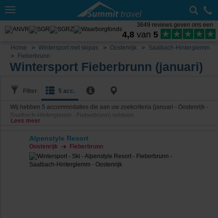
Toggle
navigation
3649 reviews geven ons een
4,8
van
5
Home
Wintersport met skipas
Oostenrijk
Saalbach-Hinterglemm
Fieberbrunn
Wintersport Fieberbrunn (januari)
Filter
5 acc.
Wij hebben
5
accommodaties die aan uw zoekcriteria (januari - Oostenrijk -
Saalbach-Hinterglemm - Fieberbrunn) voldoen.
Lees meer
Alpenstyle Resort
Oostenrijk
Fieberbrunn