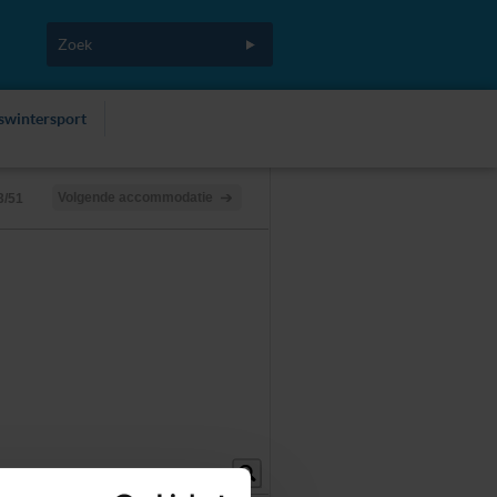
fswintersport
Volgende accommodatie
3/51