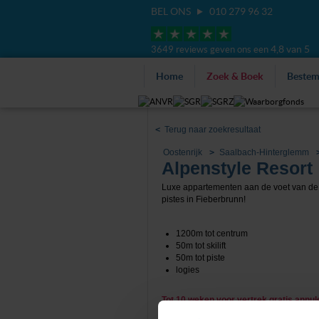
BEL ONS
010 279 96 32
4,8 van 5
3649 reviews geven ons een
Home
Zoek & Boek
Beste
<
Terug naar zoekresultaat
Oostenrijk
Saalbach-Hinterglemm
Alpenstyle Resort
Luxe appartementen aan de voet van de s
pistes in Fieberbrunn!
1200m tot centrum
50m tot skilift
50m tot piste
logies
Tot 10 weken voor vertrek gratis annu