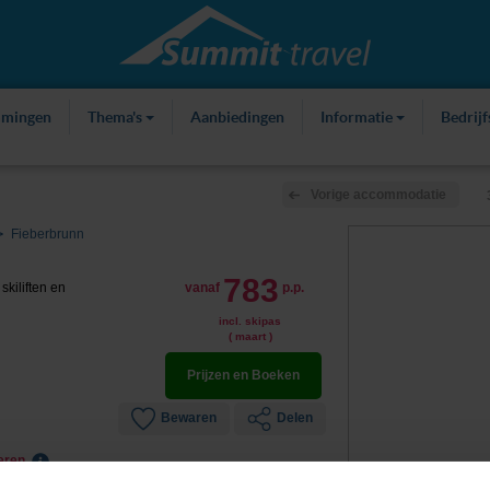
mmingen
Thema's
Aanbiedingen
Informatie
Bedrij
Vorige accommodatie
Fieberbrunn
783
kiliften en
vanaf
p.p.
incl. skipas
( maart )
Prijzen en Boeken
Bewaren
Delen
leren