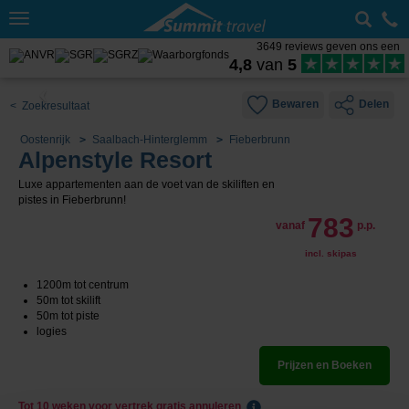
Toggle
navigation
3649 reviews geven ons een
4,8
van
5
Bewaren
Delen
< Zoekresultaat
Oostenrijk
Saalbach-Hinterglemm
Fieberbrunn
Alpenstyle Resort
Luxe appartementen aan de voet van de skiliften en
pistes in Fieberbrunn!
783
vanaf
p.p.
incl. skipas
1200m tot centrum
50m tot skilift
50m tot piste
logies
Prijzen en Boeken
Tot 10 weken voor vertrek gratis annuleren