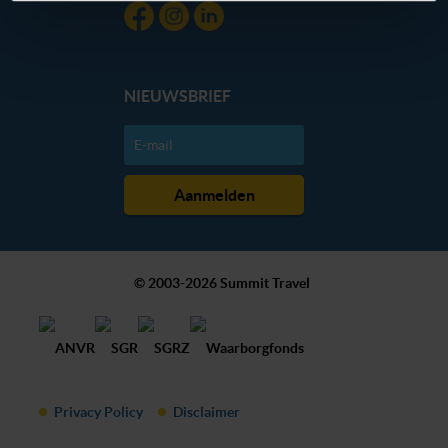
dan hieronder jouw voorkeuren aan. Goed om te weten:
je kunt jouw voorkeuren altijd aanpassen. Klik daarvoor
op de lichtblauwe knop linksonder in beeld en kies voor
‘verander jouw toestemming’. Je kunt dan weer per type
NIEUWSBRIEF
cookie aangeven of je die wel of niet wilt toestaan.
We werken samen met
20 derden
die uw gegevens
kunnen ontvangen en verwerken.
© 2003-2026 Summit Travel
Privacy Policy
Disclaimer