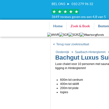
BEL ONS
010 279 96 32
4,8 van 5
3649 reviews geven ons een
Home
Zoek & Boek
Beste
<
Terug naar zoekresultaat
Oostenrijk
Saalbach-Hinterglemm
Bachgut Luxus Sui
Luxe chalet voor 10 personen met saun
ligging in Hinterglemm!
600m tot centrum
400m tot skilift
200m tot piste
logies