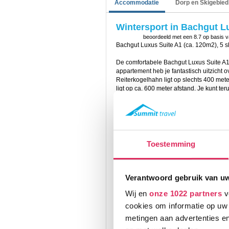
Accommodatie
Dorp en Skigebied
Wintersport in Bachgut L
beoordeeld met een
8.7
op basis 
Bachgut Luxus Suite A1 (ca. 120m2), 5 
De comfortabele Bachgut Luxus Suite A1 
appartement heb je fantastisch uitzicht ov
Reiterkogelhahn ligt op slechts 400 mete
ligt op ca. 600 meter afstand. Je kunt te
kun je gratis bij het complex.
Bachgut Luxus Suite A1 bevindt zich in 
complex beschikt o.a. over een gedeelde
wasruimte met wasmachine en droger, b
toilet. Verder is er een splinternieuw ba
Toestemming
kinderbad en ontspanningsruimte.
Het appartement heeft de volgende facili
radio en Wi-Fi. De keuken is volledig ing
Verantwoord gebruik van u
vaatwasser, koel/vriescombinatie, blender
Wij en
onze 1022 partners
v
totaal 5 slaapkamers met tweepersoons
flatscreen-tv. De 2 badkamers zijn voorzi
cookies om informatie op uw 
metingen aan advertenties en
Na een lange dag op de piste kun je hee
hot-tub op het terras.