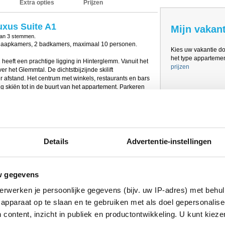
Extra opties
Prijzen
uxus Suite A1
Mijn vakant
van
3
stemmen.
slaapkamers, 2 badkamers, maximaal 10 personen.
Kies uw vakantie d
het type appartement
heeft een prachtige ligging in Hinterglemm. Vanuit het
prijzen
er het Glemmtal. De dichtstbijzijnde skilift
r afstand. Het centrum met winkels, restaurants en bars
rug skiën tot in de buurt van het appartement. Parkeren
het Bachgut "Stammhaus" met 3 andere suites. Dit
 lobby met tv, skiberging met skischoendroger,
agage-opslag en een extra badkamer met douche en
dhuis aanwezig op het complex met infinity pool,
Details
Advertentie-instellingen
teiten; een eetkamer met flatscreen-tv, vloerverwarming,
ericht met o.a. een elektrisch fornuis, magnetron,
w gegevens
, waterkoker, broodrooster en fondueschotels. Er zijn in
erwerken je persoonlijke gegevens (bijv. uw IP-adres) met behul
bedden. Alle slaapkamers beschikken over een
en met een douche. Daarnaast zijn er 2 aparte toiletten.
apparaat op te slaan en te gebruiken met als doel gepersonalise
 content, inzicht in publiek en productontwikkeling. U kunt kiez
rlijk ontspannen in de privé panorama-sauna en in de