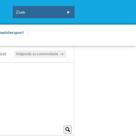
fswintersport
Volgende accommodatie
9/49