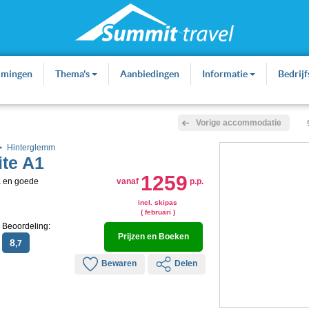
mmingen
Thema's
Aanbiedingen
Informatie
Bedrij
Vorige accommodatie
Hinterglemm
te A1
1259
a en goede
vanaf
p.p.
incl. skipas
( februari )
Beoordeling:
Prijzen en Boeken
8
,7
Bewaren
Delen