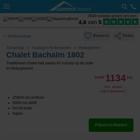
Toggle
navigation
3649 reviews geven ons een
4,8
van
5
Bewaren
Delen
< Zoekresultaat
Oostenrijk
Saalbach-Hinterglemm
Hinterglemm
Chalet Bachalm 1802
Traditoneel chalet met sauna én hot-tub op de piste
in Hinterglemm!
1134
vanaf
p.p.
incl. skipas
( bij 9 personen )
2500m tot centrum
500m tot skilift
0m tot piste
logies
Prijzen en Boeken