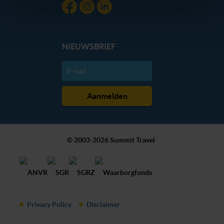
dan hieronder jouw voorkeuren aan. Goed om te weten:
je kunt jouw voorkeuren altijd aanpassen. Klik daarvoor
op de lichtblauwe knop linksonder in beeld en kies voor
‘verander jouw toestemming’. Je kunt dan weer per type
NIEUWSBRIEF
cookie aangeven of je die wel of niet wilt toestaan.
We werken samen met
20 derden
die uw gegevens
kunnen ontvangen en verwerken.
© 2003-2026 Summit Travel
Privacy Policy
Disclaimer