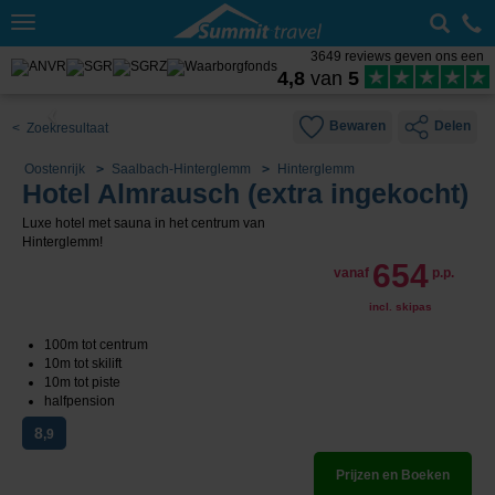
Toggle
navigation
3649 reviews geven ons een
4,8
van
5
Bewaren
Delen
< Zoekresultaat
Oostenrijk
Saalbach-Hinterglemm
Hinterglemm
Hotel Almrausch (extra ingekocht)
Luxe hotel met sauna in het centrum van
Hinterglemm!
654
vanaf
p.p.
incl. skipas
100m tot centrum
10m tot skilift
10m tot piste
halfpension
8
,9
Prijzen en Boeken